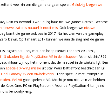
zettend veel zin om die game te gaan spelen.
Gelukkig kregen we
eavy Rain en Beyond: Two Souls) haar nieuwe game: Detroit: Become
 nieuwe trailer is natuurlijk nooit mis.
Ook kregen we
nieuwe
oeg komt die game ook pas in 2017. Na het zien van die gameplay
n: Zero Dawn. Op 1 maart 2017 kunnen we aan de slag met de game.
. Het is logisch dat Sony met een hoop nieuws rondom VR komt,
f 13 oktober ligt de PlayStation VR in de schappen.
Voor ‘slechts’ 399
beschikbaar zijn op het moment dat de headset in de winkels ligt. Een
 een
speciale X-Wing missie
uit Star Wars Battlefront beschikbaar. Er
t
Final Fantasy XV een VR-belevenis.
Hierin speel je met Prompto in
esident Evil VII
gaan spelen in VR. Mocht je nou niet zo’n zin hebben
de Xbox One, PC en PlayStation 4. Voor de PlayStation 4 kun je nu
mo is behoorlijk eng.