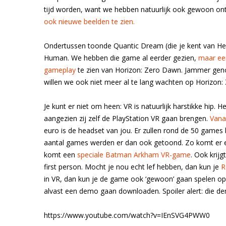
tijd worden, want we hebben natuurlijk ook gewoon ont
ook nieuwe beelden te zien.
Ondertussen toonde Quantic Dream (die je kent van H
Human. We hebben die game al eerder gezien,
maar een
gameplay
te zien van Horizon: Zero Dawn. Jammer gen
willen we ook niet meer al te lang wachten op Horizo
Je kunt er niet om heen: VR is natuurlijk harstikke hip
aangezien zij zelf de PlayStation VR gaan brengen.
Vana
euro is de headset van jou. Er zullen rond de 50 games 
aantal games werden er dan ook getoond. Zo komt er
komt een
speciale Batman Arkham VR-game
. Ook krijg
first person. Mocht je nou echt lef hebben, dan kun je
R
in VR, dan kun je de game ook ‘gewoon’ gaan spelen op 
alvast een demo gaan downloaden. Spoiler alert: die de
https://www.youtube.com/watch?v=IEnSVG4PWW0