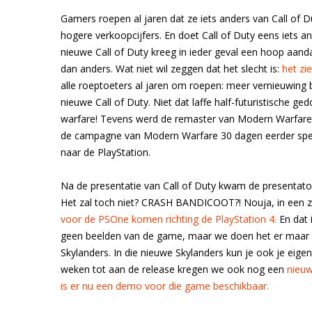
Gamers roepen al jaren dat ze iets anders van Call of D
hogere verkoopcijfers. En doet Call of Duty eens iets a
nieuwe Call of Duty kreeg in ieder geval een hoop aand
dan anders. Wat niet wil zeggen dat het slecht is:
het zie
alle roeptoeters al jaren om roepen: meer vernieuwing bi
nieuwe Call of Duty. Niet dat laffe half-futuristische 
warfare! Tevens werd de remaster van Modern Warfare g
de campagne van Modern Warfare 30 dagen eerder spe
naar de PlayStation.
Na de presentatie van Call of Duty kwam de presentator
Het zal toch niet? CRASH BANDICOOT?! Nouja, in een ze
voor de PSOne komen richting de PlayStation 4.
En dat 
geen beelden van de game, maar we doen het er maar 
Skylanders. In die nieuwe Skylanders kun je ook je eigen
weken tot aan de release kregen we ook nog een
nieuw
is er nu een demo voor die game beschikbaar.