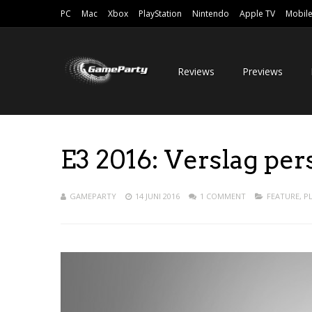
PC
Mac
Xbox
PlayStation
Nintendo
Apple TV
Mobil
Reviews
Previews
E3 2016: Verslag pe
GAMEPARTY
14 JUNI 2016
1 COMMENT
FEATURE
,
P