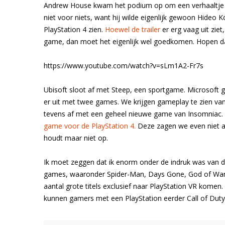
Andrew House kwam het podium op om een verhaaltje te
niet voor niets, want hij wilde eigenlijk gewoon Hideo 
PlayStation 4 zien.
Hoewel de trailer
er erg vaag uit zie
game, dan moet het eigenlijk wel goedkomen. Hopen da
https://www.youtube.com/watch?v=sLm1A2-Fr7s
Ubisoft sloot af met Steep, een sportgame. Microsoft 
er uit met twee games. We krijgen gameplay te zien va
tevens af met een geheel nieuwe game van Insomniac
game voor de PlayStation 4.
Deze zagen we even niet a
houdt maar niet op.
Ik moet zeggen dat ik enorm onder de indruk was van de
games, waaronder Spider-Man, Days Gone, God of War, 
aantal grote titels exclusief naar PlayStation VR komen.
kunnen gamers met een PlayStation eerder Call of Duty 