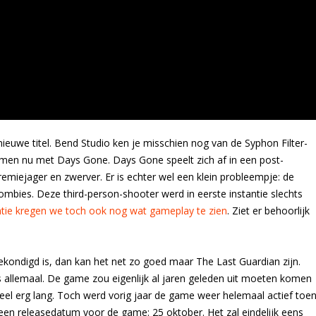
ieuwe titel. Bend Studio ken je misschien nog van de Syphon Filter-
komen nu met Days Gone. Days Gone speelt zich af in een post-
remiejager en zwerver. Er is echter wel een klein probleempje: de
mbies. Deze third-person-shooter werd in eerste instantie slechts
tie kregen we toch ook nog wat gameplay te zien
. Ziet er behoorlijk
ngekondigd is, dan kan het net zo goed maar The Last Guardian zijn.
 allemaal. De game zou eigenlijk al jaren geleden uit moeten komen
heel erg lang. Toch werd vorig jaar de game weer helemaal actief toe
een releasedatum voor de game: 25 oktober. Het zal eindelijk eens