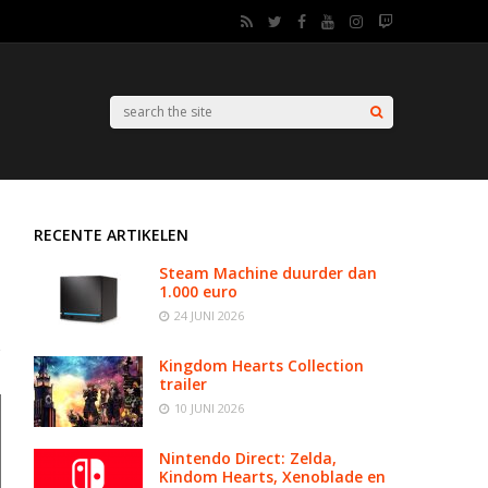
RECENTE ARTIKELEN
Steam Machine duurder dan
1.000 euro
24 JUNI 2026
Kingdom Hearts Collection
trailer
10 JUNI 2026
Nintendo Direct: Zelda,
Kindom Hearts, Xenoblade en