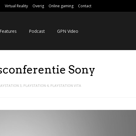
e
Virtual Reality
Overig
Online gaming
Contact
Features
Podcast
GPN Video
rsconferentie Sony
LAYSTATION 3
,
PLAYSTATION 4
,
PLAYSTATION VITA