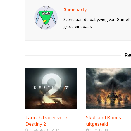
Gameparty
Stond aan de babywieg van GamePar
grote eindbaas.
Re
Launch trailer voor
Skull and Bones
Destiny 2
uitgesteld
21 AUGUSTUS 2017
18 MEI 2018