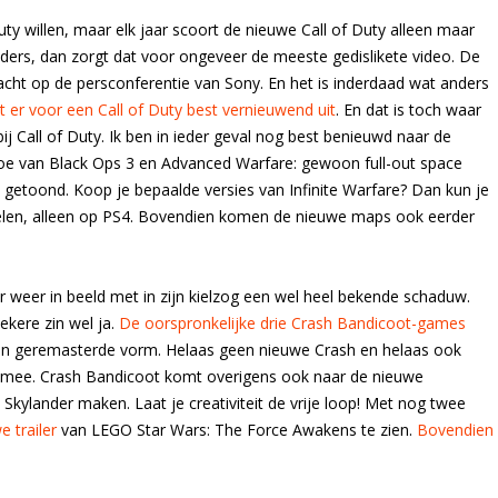
uty willen, maar elk jaar scoort de nieuwe Call of Duty alleen maar
nders, dan zorgt dat voor ongeveer de meeste gedislikete video. De
acht op de persconferentie van Sony. En het is inderdaad wat anders
t er voor een Call of Duty best vernieuwend uit
. En dat is toch waar
j Call of Duty. Ik ben in ieder geval nog best benieuwd naar de
gedoe van Black Ops 3 en Advanced Warfare: gewoon full-out space
etoond. Koop je bepaalde versies van Infinite Warfare? Dan kun je
len, alleen op PS4. Bovendien komen de nieuwe maps ook eerder
 weer in beeld met in zijn kielzog een wel heel bekende schaduw.
kere zin wel ja.
De oorspronkelijke drie Crash Bandicoot-games
in geremasterde vorm. Helaas geen nieuwe Crash en helaas ook
mee. Crash Bandicoot komt overigens ook naar de nieuwe
 Skylander maken. Laat je creativiteit de vrije loop! Met nog twee
e trailer
van LEGO Star Wars: The Force Awakens te zien.
Bovendien