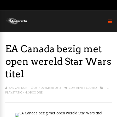
EA Canada bezig met
open wereld Star Wars
titel
BAS VAN DUN
28 NOVEMBER 2013
COMMENTS CLOSED
PC
,
PLAYSTATION 4
,
XBOX ONE