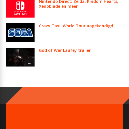
Nintendo Direct: Zelda, Kindom Hearts,
Xenoblade en meer
Crazy Taxi: World Tour aagekondigd
God of War Laufey trailer