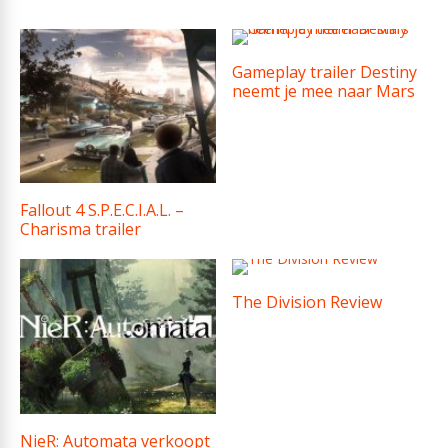
Gameplay trailer Destiny
neemt je mee naar Mars
Fallout 4 S.P.E.C.I.A.L. –
Charisma trailer
The Division Review
NieR: Automata verkoopt