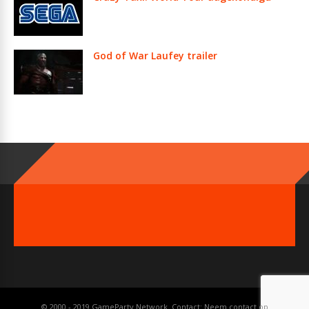
God of War Laufey trailer
© 2000 - 2019 GameParty Network. Contact:
Neem contact op