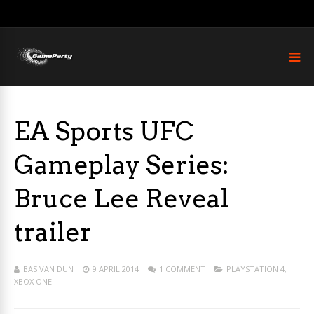
EA Sports UFC
Gameplay Series:
Bruce Lee Reveal
trailer
BAS VAN DUN
9 APRIL 2014
1 COMMENT
PLAYSTATION 4
,
XBOX ONE