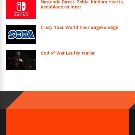
Nintendo Direct: Zelda, Kindom Hearts,
Xenoblade en meer
Crazy Taxi: World Tour aagekondigd
God of War Laufey trailer