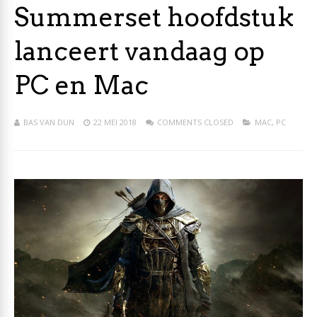
Summerset hoofdstuk
lanceert vandaag op
PC en Mac
BAS VAN DUN
22 MEI 2018
COMMENTS CLOSED
MAC
,
PC