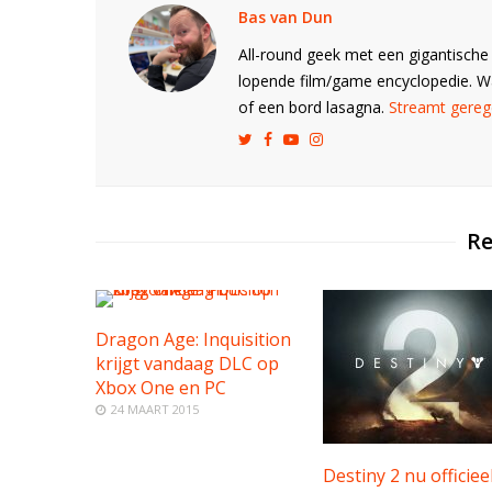
Bas van Dun
All-round geek met een gigantische 
lopende film/game encyclopedie. 
of een bord lasagna.
Streamt gerege
Re
Dragon Age: Inquisition
krijgt vandaag DLC op
Xbox One en PC
24 MAART 2015
Destiny 2 nu officiee