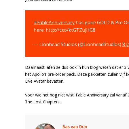
#FableAnniversary
has gone GOLD & Pre Or
here:
http://t.co/ktGTZujHG8
— Lionhead Studios (@LionheadStudios)
8 j
Daarnaast laten ze dus ook in hun blog weten dat er 3 
het Apollo’s pre-order pack. Deze pakketten zullen vi
Live Avatar bevatten.
Voor wie het nog niet wist: Fable Anniversary zal vanaf 
The Lost Chapters.
Bas van Dun