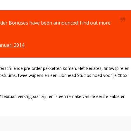
der Bonuses have been announced! Find out more
anuari 2014
verschillende pre-order pakketten komen. Het Peiratēs, Snowspire en
jf kostuums, twee wapens en een Lionhead Studios hoed voor je Xbox
7 februari verkrijgbaar zijn en is een remake van de eerste Fable en