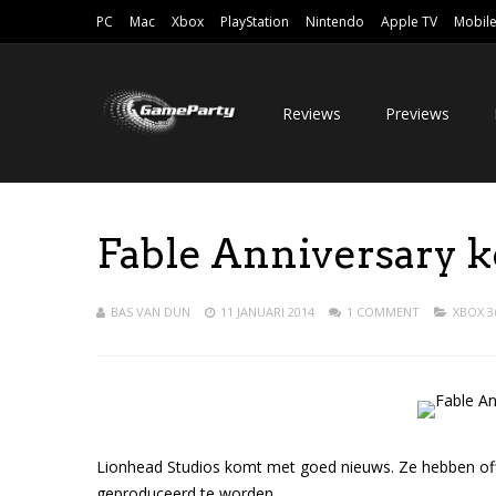
PC
Mac
Xbox
PlayStation
Nintendo
Apple TV
Mobil
Reviews
Previews
Fable Anniversary k
BAS VAN DUN
11 JANUARI 2014
1 COMMENT
XBOX 3
Lionhead Studios komt met goed nieuws. Ze hebben offi
geproduceerd te worden.