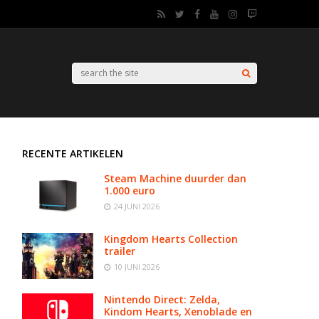
RECENTE ARTIKELEN
Steam Machine duurder dan
1.000 euro
24 JUNI 2026
Kingdom Hearts Collection
trailer
10 JUNI 2026
Nintendo Direct: Zelda,
Kindom Hearts, Xenoblade en