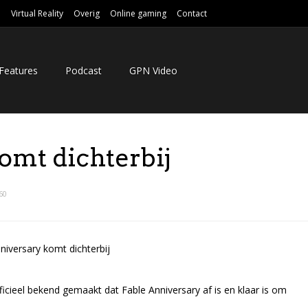
e
Virtual Reality
Overig
Online gaming
Contact
Features
Podcast
GPN Video
omt dichterbij
60
cieel bekend gemaakt dat Fable Anniversary af is en klaar is om