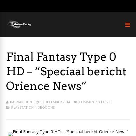
Final Fantasy Type 0
HD – “Speciaal bericht
Orience News”
BAS VAN DUN
18 DECEMBER 2014
COMMENTS CLOSED
PLAYSTATION 4
,
XBOX ONE