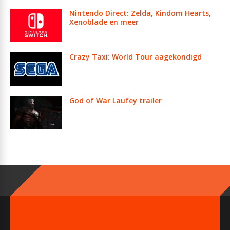
Nintendo Direct: Zelda, Kindom Hearts,
Xenoblade en meer
Crazy Taxi: World Tour aagekondigd
God of War Laufey trailer