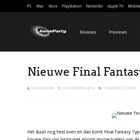
PC
Mac
Xbox
PlayStation
Nintendo
Apple TV
Mobil
Reviews
Previews
Nieuwe Final Fantas
BAS VAN DUN
23 NOVEMBER 2014
COMMENTS CLOSED
Het duurt nog heel even en dan komt Final Fantasy Type
Square Enix ons bezig met enorm mooie trailers van d