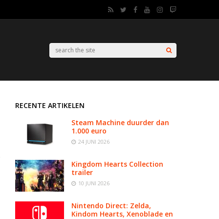
RECENTE ARTIKELEN
Steam Machine duurder dan
1.000 euro
24 JUNI 2026
Kingdom Hearts Collection
trailer
10 JUNI 2026
Nintendo Direct: Zelda,
Kindom Hearts, Xenoblade en