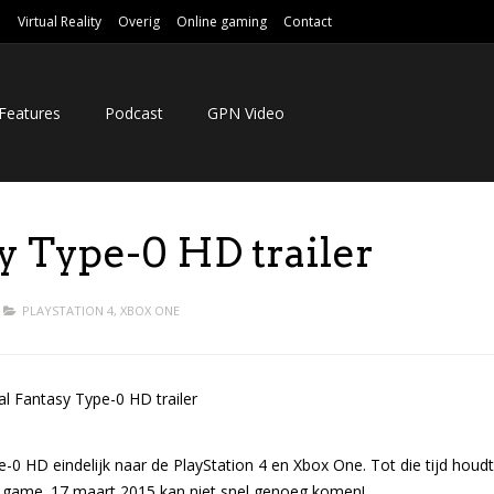
e
Virtual Reality
Overig
Online gaming
Contact
Features
Podcast
GPN Video
y Type-0 HD trailer
PLAYSTATION 4
,
XBOX ONE
-0 HD eindelijk naar de PlayStation 4 en Xbox One. Tot die tijd houdt
e game. 17 maart 2015 kan niet snel genoeg komen!