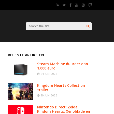
RECENTE ARTIKELEN
Steam Machine duurder dan
1.000 euro
24 JUNI 2026
Kingdom Hearts Collection
trailer
10 JUNI 2026
Nintendo Direct: Zelda,
Kindom Hearts, Xenoblade en