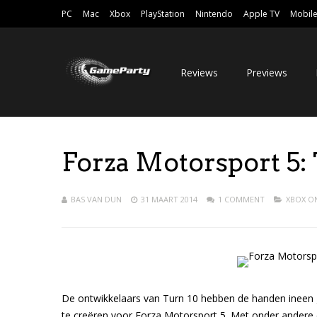
PC
Mac
Xbox
PlayStation
Nintendo
Apple TV
Mobil
Reviews
Previews
Forza Motorsport 5: 
BAS VAN DUN
31 MAART 2014
1 COMMENT
XBOX O
De ontwikkelaars van Turn 10 hebben de handen inee
te creëren voor Forza Motorsport 5. Met onder andere