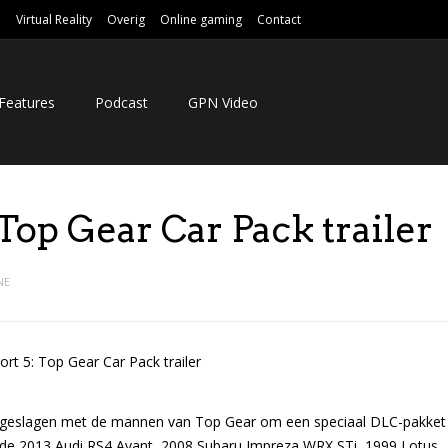
e
Virtual Reality
Overig
Online gaming
Contact
Features
Podcast
GPN Video
Top Gear Car Pack trailer
NE
n geslagen met de mannen van Top Gear om een speciaal DLC-pakket
 de 2013 Audi RS4 Avant, 2008 Subaru Impreza WRX STi, 1999 Lotus