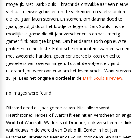
mogelijk. Met Dark Souls II bracht de ontwikkelaar een nieuw
verhaal, nieuwe gebieden om te verkennen en veel vijanden
die jou gaan laten sterven. En sterven, om daarna dood te
gaan, gevolgd door het loodje te leggen. Dark Souls II is de
moeilijkste game die dit jaar verschenen is en wist menig
gamer flink pissig te krijgen. Om het daarna toch opnieuw te
proberen tot het lukte. Euforische momenten kwamen samen
met zwetende handen, geconcentreerde blikken en echte
gevoelens van overwinningen. Totdat de volgende vijand
uiteraard jou weer opnieuw om het leven bracht. Want sterven
zul je! Lees het originele oordeel in de
Dark Souls II review
.
no images were found
Blizzard deed dit jaar goede zaken. Niet alleen werd
Hearthstone: Heroes of Warcraft een hit en verscheen onlangs
World of Warcraft: Warlords of Draenor, ook verscheen er flink
wat nieuws in de wereld van Diablo III. Eerder in het jaar
verscheen uitbreiding Reaper of Souls voor de PC en Mac. Met