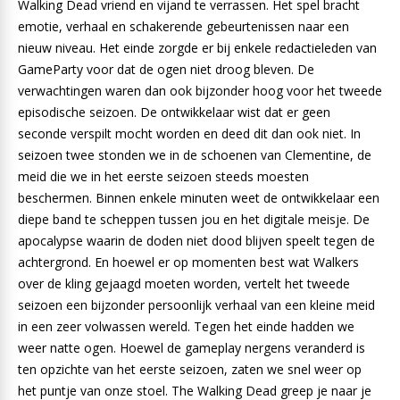
Walking Dead vriend en vijand te verrassen. Het spel bracht
emotie, verhaal en schakerende gebeurtenissen naar een
nieuw niveau. Het einde zorgde er bij enkele redactieleden van
GameParty voor dat de ogen niet droog bleven. De
verwachtingen waren dan ook bijzonder hoog voor het tweede
episodische seizoen. De ontwikkelaar wist dat er geen
seconde verspilt mocht worden en deed dit dan ook niet. In
seizoen twee stonden we in de schoenen van Clementine, de
meid die we in het eerste seizoen steeds moesten
beschermen. Binnen enkele minuten weet de ontwikkelaar een
diepe band te scheppen tussen jou en het digitale meisje. De
apocalypse waarin de doden niet dood blijven speelt tegen de
achtergrond. En hoewel er op momenten best wat Walkers
over de kling gejaagd moeten worden, vertelt het tweede
seizoen een bijzonder persoonlijk verhaal van een kleine meid
in een zeer volwassen wereld. Tegen het einde hadden we
weer natte ogen. Hoewel de gameplay nergens veranderd is
ten opzichte van het eerste seizoen, zaten we snel weer op
het puntje van onze stoel. The Walking Dead greep je naar je