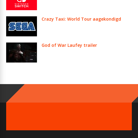
Crazy Taxi: World Tour aagekondigd
God of War Laufey trailer