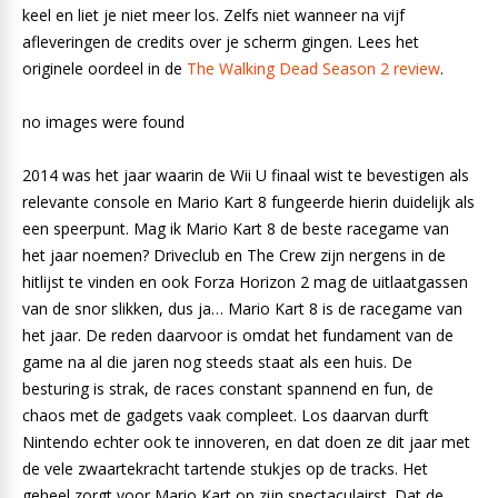
keel en liet je niet meer los. Zelfs niet wanneer na vijf
afleveringen de credits over je scherm gingen. Lees het
originele oordeel in de
The Walking Dead Season 2 review
.
no images were found
2014 was het jaar waarin de Wii U finaal wist te bevestigen als
relevante console en Mario Kart 8 fungeerde hierin duidelijk als
een speerpunt. Mag ik Mario Kart 8 de beste racegame van
het jaar noemen? Driveclub en The Crew zijn nergens in de
hitlijst te vinden en ook Forza Horizon 2 mag de uitlaatgassen
van de snor slikken, dus ja… Mario Kart 8 is de racegame van
het jaar. De reden daarvoor is omdat het fundament van de
game na al die jaren nog steeds staat als een huis. De
besturing is strak, de races constant spannend en fun, de
chaos met de gadgets vaak compleet. Los daarvan durft
Nintendo echter ook te innoveren, en dat doen ze dit jaar met
de vele zwaartekracht tartende stukjes op de tracks. Het
geheel zorgt voor Mario Kart op zijn spectaculairst. Dat de