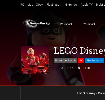
PC
Mac
Xbox
PlayStation
Nintendo
Apple TV
Mobil
Reviews
Previews
LEGO Disney 
Nintendo Switch
PC
PlayStation 4
RELEASE:
27 JUNI 2018
LEGO Disney • Pixar’