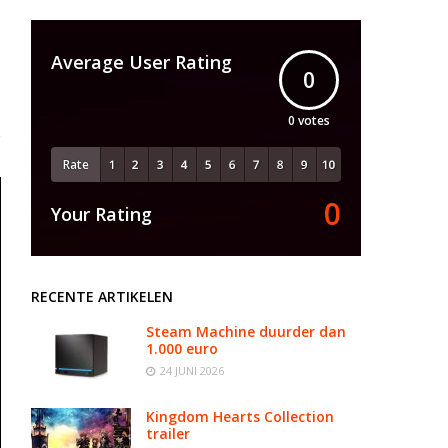
Average User Rating
0
0
votes
Rate
0
Your Rating
RECENTE ARTIKELEN
Steam Machine duurder dan
1.000 euro
24 JUNI 2026
Kingdom Hearts Collection
trailer