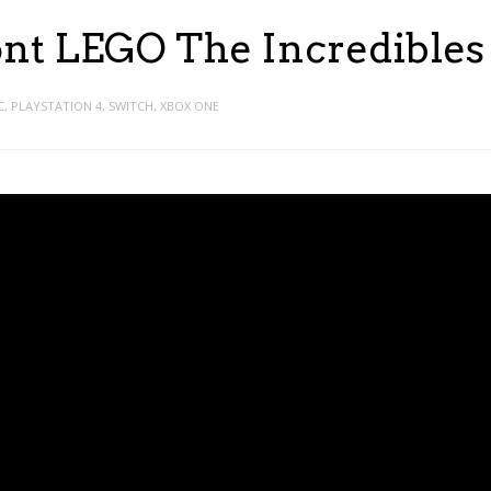
ont LEGO The Incredibles
C
,
PLAYSTATION 4
,
SWITCH
,
XBOX ONE