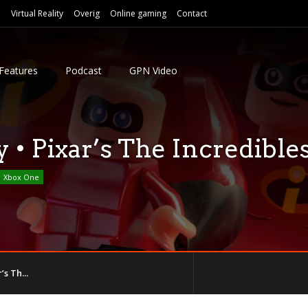
e
Virtual Reality
Overig
Online gaming
Contact
Features
Podcast
GPN Video
• Pixar’s The Incredible
Xbox One
s Th...