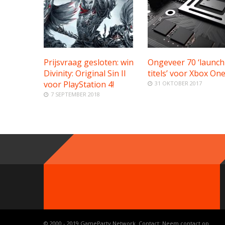
Prijsvraag gesloten: win
Ongeveer 70 ‘launch
Divinity: Original Sin II
titels’ voor Xbox One
voor PlayStation 4!
31 OKTOBER 2017
7 SEPTEMBER 2018
© 2000 - 2019 GameParty Network. Contact:
Neem contact op