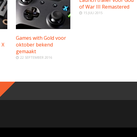
of War III Remastered
15 JULI 2015
Games with Gold voor
 X
oktober bekend
gemaakt
22 SEPTEMBER 2016