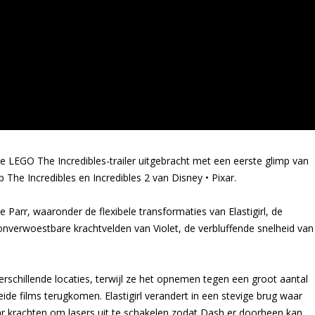
e LEGO The Incredibles-trailer uitgebracht met een eerste glimp van
he Incredibles en Incredibles 2 van Disney • Pixar.
 Parr, waaronder de flexibele transformaties van Elastigirl, de
nverwoestbare krachtvelden van Violet, de verbluffende snelheid van
.
rschillende locaties, terwijl ze het opnemen tegen een groot aantal
ide films terugkomen. Elastigirl verandert in een stevige brug waar
ar krachten om lasers uit te schakelen zodat Dash er doorheen kan