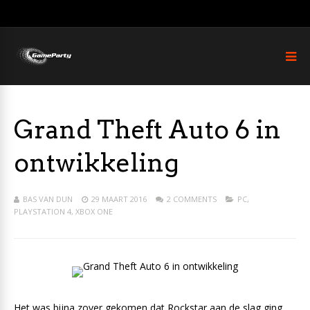
Grand Theft Auto 6 in
ontwikkeling
BAS VAN DUN
29 MAART 2016
2 COMMENTS
PC
,
PLAYSTATION 4
,
XBOX ONE
Het was bijna zover gekomen dat Rockstar aan de slag ging