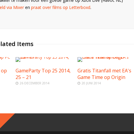
Wakker te maken voor een goede game op Xbox Live (Havoc NL)
ld via Mixer
en
praat over films op Letterboxd
.
lated Items
l op
GameParty Top 25 2014,
Gratis Titanfall met EA's
25 – 21
Game Time op Origin
26 DECEMBER 2014
20 JUNI 2014