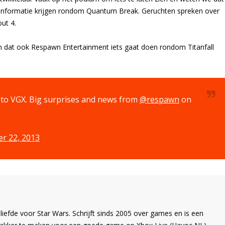
e informatie krijgen rondom Quantum Break. Geruchten spreken over
ut 4.
en dat ook Respawn Entertainment iets gaat doen rondom Titanfall
g to VGX. Big surprises and news from
@respawn
on
r 22, 2013
liefde voor Star Wars. Schrijft sinds 2005 over games en is een