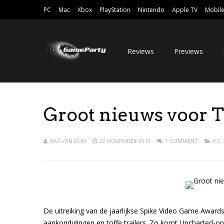
PC
Mac
Xbox
PlayStation
Nintendo
Apple TV
Mobil
Reviews
Previews
Groot nieuws voor Ti
BAS VAN DUN
22 NOVEMBER 2013
1 COMMENT
PC
,
De uitreiking van de jaarlijkse Spike Video Game Award
aankondigingen en toffe trailers. Zo komt Uncharted-on