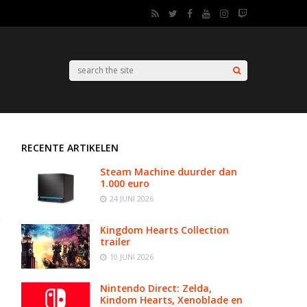
RECENTE ARTIKELEN
Steam Machine duurder dan
1.000 euro
24 JUNI 2026
Kingdom Hearts Collection
trailer
10 JUNI 2026
Nintendo Direct: Zelda,
Kindom Hearts, Xenoblade en