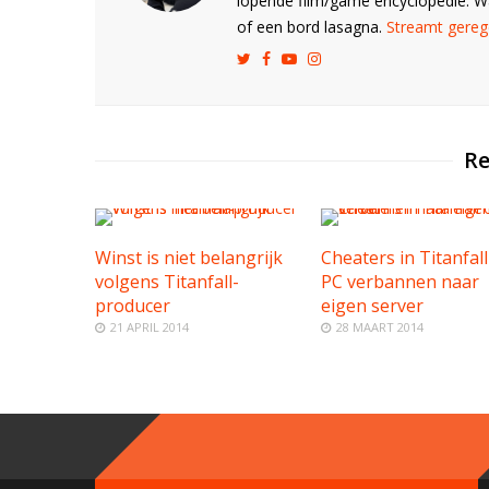
lopende film/game encyclopedie. 
of een bord lasagna.
Streamt gerege
Re
Winst is niet belangrijk
Cheaters in Titanfal
volgens Titanfall-
PC verbannen naar
producer
eigen server
21 APRIL 2014
28 MAART 2014