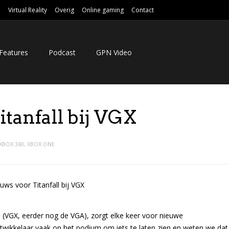
e
Virtual Reality
Overig
Online gaming
Contact
Features
Podcast
GPN Video
tanfall bij VGX
XBOX 360
,
XBOX ONE
s (VGX, eerder nog de VGA), zorgt elke keer voor nieuwe
twikkelaar vaak op het podium om iets te laten zien en weten we dat