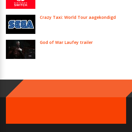
Crazy Taxi: World Tour aagekondigd
God of War Laufey trailer