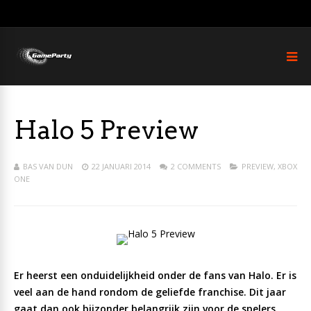
Halo 5 Preview
BAS VAN DUN
22 JANUARI 2014
2 COMMENTS
PREVIEW
,
XBOX
ONE
Er heerst een onduidelijkheid onder de fans van Halo. Er is
veel aan de hand rondom de geliefde franchise. Dit jaar
gaat dan ook bijzonder belangrijk zijn voor de spelers.