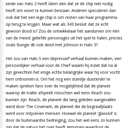
einde van Halo 2 heeft laten zien dat ze de chip niet nodig
heeft om voort te kunnen bestaan. Anderen speculeren dan
ook dat het een lege chip is om resten van haar programma
op terug te krijgen. Maar wat als 343 besluit dat ze echt
gewoon dood is? Zou de ontwikkelaar het aandurven om één
van de meest geliefde personages uit het spel te halen, precies
zoals Bungie dit ook deed met Johnson in Halo 3?
Het zou van Halo 5 een depressief verhaal kunnen maken, een
persoonlijker verhaal voor de Chief waarin hij inziet dat na al
zijn gevechten het enige echte belangrijke waar hij voor vocht
hem ontnomen is. Om het nog een standje duisterder te
maken spreken fans over de mogelijkheid dat de planeet
waarop de trailer afspeelt misschien wel eens Reach zou
kunnen zijn. Reach, de planeet die lang geleden aangevallen
werd door The Covenant, de planeet die de begraafplaats
werd voor miljoenen mensen. Hoewel de planeet ‘glassed’ is
door de buitenaardse bedreiging, zou het wel eens zo kunnen
zijn dat de natuur het over heeft genomen waardoor de