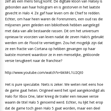
zelf als een mens terug komt. De digitale kloon van Halsey is
gebonden aan haar hologram en is gestorven in het laatste
gevecht in Halo 4. Ze gaf haar leven om de Chief te redden.
Echter, om haar heen waren de Forerunners, een oud ras die
miljoenen jaren geleden een bibliotheek hebben aangelegd
met data van alle bestaande rassen. Dit om het universum
opnieuw te voorzien van leven nadat de zeven Halo’s gebruikt
werden om de Flood te vernietigen. Zou het mogelijk zijn dat
ze een fractie van Cortana op hebben gevangen op haar
laatste moment waardoor ze in een menselijke, gekloonde
versie terugkeert naar de franchise?
http://www.youtube.com/watch?v=bkMrL1U2Qt0
Het is pure speculatie. Niets is zeker. We weten niet eens hoe
de game gaat heten. Origineel werd het spel aangekondigd als
Halo for Xbox One, later kreeg de trailer een nieuwe versie
waarin de titel Halo 5 genoemd werd. Echter, nu lijkt het erop
dat de game toch geen Halo 5 gaat worden, maar een deel