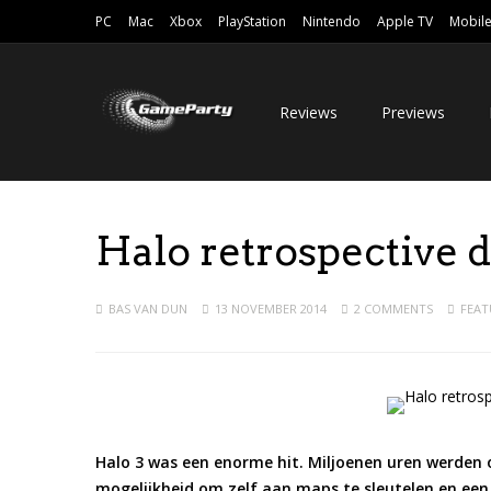
PC
Mac
Xbox
PlayStation
Nintendo
Apple TV
Mobil
Reviews
Previews
Halo retrospective 
BAS VAN DUN
13 NOVEMBER 2014
2 COMMENTS
FEAT
Halo 3 was een enorme hit. Miljoenen uren werden
mogelijkheid om zelf aan maps te sleutelen en een