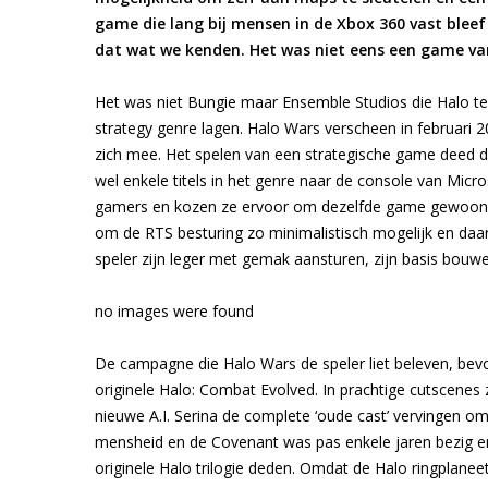
game die lang bij mensen in de Xbox 360 vast bleef
dat wat we kenden. Het was niet eens een game v
Het was niet Bungie maar Ensemble Studios die Halo teru
strategy genre lagen. Halo Wars verscheen in februari 
zich mee. Het spelen van een strategische game deed d
wel enkele titels in het genre naar de console van Micr
gamers en kozen ze ervoor om dezelfde game gewoonwe
om de RTS besturing zo minimalistisch mogelijk en daa
speler zijn leger met gemak aansturen, zijn basis bouw
no images were found
De campagne die Halo Wars de speler liet beleven, bevon
originele Halo: Combat Evolved. In prachtige cutscenes
nieuwe A.I. Serina de complete ‘oude cast’ vervingen 
mensheid en de Covenant was pas enkele jaren bezig en
originele Halo trilogie deden. Omdat de Halo ringplanee