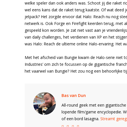
welke speler dan ook anders was. Schoot jij die raket rich
wel eens kans dat de raket terug kaatste. Of wat deed 
jetpack? Het zorgde ervoor dat Halo: Reach nu nog st
netwerk is. Ook Forge en Firefight keerden terug, met a
gespeeld kon worden. Je zat niet vast aan je vriendenl
van daily challenges, het verdienen van XP en het sti
was Halo: Reach de ultieme online Halo-ervaring. Het w
Met het afscheid van Bungie kwam de Halo-serie niet to
Industries’ om zich te focussen op de gigantische fran
het vaarwel van Bungie? Het zou nog een behoorlijke 
Bas van Dun
All-round geek met een gigantische 
lopende film/game encyclopedie. 
of een bord lasagna.
Streamt gerege