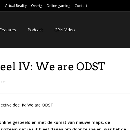
e
Virtual Reality
Overig
Online gaming
Contact
Features
Podcast
GPN Video
deel IV: We are ODST
URE
 online gespeeld en met de komst van nieuwe maps, de
 systeem dat je uit bleef dagen om door te spelen, was het de