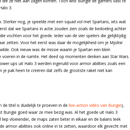
n die ze niet aan zagen komen. Toch wist Bungie de gamers vast te
Halo 3.
. Sterker nog, je speelde met een squad vol met Spartans, iets wat
erst dat we Spartans in actie zouden zien zoals de bedoeling achter
ie vochten voor het goede. Ieder van de vier spelers die gelijktijdig
kaar zetten. Voor het eerst was daar de mogelijkheid om je Mjolnir
t wilde. Ook nieuw was de missie waarin je Spartan een klein
e voeren in de ruimte. Het deed op momenten denken aan Star Wars.
wer-ups uit Halo 3 werden ingeruild voor armor abilities zoals een
m je pak heen te creëren dat zelfs de grootste raket niet kan
e titel is duidelijk te proeven in de
live-action video van Bungie
),
t Bungie goed waar ze mee bezig was. Al het goede uit Halo 3
el liep vloeiender, de maps zaten beter in elkaar en de balans leek
de armor-abilities ook online in te zetten, waardoor elk gevecht met