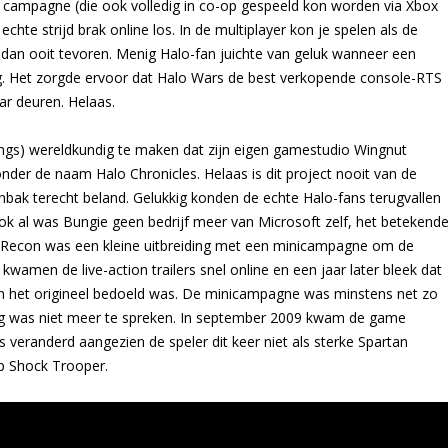
e campagne (die ook volledig in co-op gespeeld kon worden via Xbox
hte strijd brak online los. In de multiplayer kon je spelen als de
dan ooit tevoren. Menig Halo-fan juichte van geluk wanneer een
ng. Het zorgde ervoor dat Halo Wars de best verkopende console-RTS
ar deuren. Helaas.
Rings) wereldkundig te maken dat zijn eigen gamestudio Wingnut
der de naam Halo Chronicles. Helaas is dit project nooit van de
lenbak terecht beland. Gelukkig konden de echte Halo-fans terugvallen
ok al was Bungie geen bedrijf meer van Microsoft zelf, het betekend
3: Recon was een kleine uitbreiding met een minicampagne om de
amen de live-action trailers snel online en een jaar later bleek dat
an het origineel bedoeld was. De minicampagne was minstens net zo
ing was niet meer te spreken. In september 2009 kwam de game
s veranderd aangezien de speler dit keer niet als sterke Spartan
op Shock Trooper.