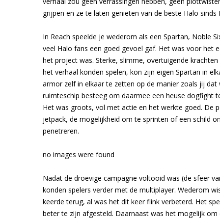
verhaal zou geen verrassingen hebben, geen plottwiste
grijpen en ze te laten genieten van de beste Halo sinds 
In Reach speelde je wederom als een Spartan, Noble Six
veel Halo fans een goed gevoel gaf. Het was voor het e
het project was. Sterke, slimme, overtuigende krachten d
het verhaal konden spelen, kon zijn eigen Spartan in el
armor zelf in elkaar te zetten op de manier zoals jij da
ruimteschip besteeg om daarmee een heuse dogfight t
Het was groots, vol met actie en het werkte goed. De po
jetpack, de mogelijkheid om te sprinten of een schild o
penetreren.
no images were found
Nadat de droevige campagne voltooid was (de sfeer van d
konden spelers verder met de multiplayer. Wederom wis
keerde terug, al was het dit keer flink verbeterd. Het sp
beter te zijn afgesteld. Daarnaast was het mogelijk om 