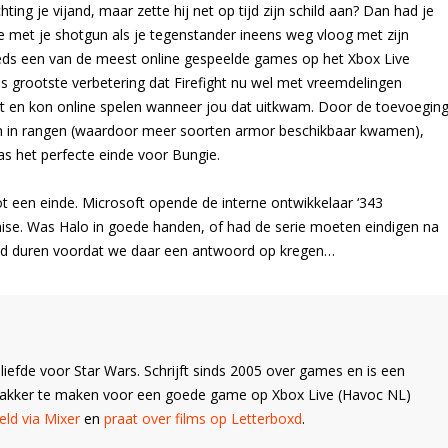
ting je vijand, maar zette hij net op tijd zijn schild aan? Dan had je
je met je shotgun als je tegenstander ineens weg vloog met zijn
eeds een van de meest online gespeelde games op het Xbox Live
ls grootste verbetering dat Firefight nu wel met vreemdelingen
ijst en kon online spelen wanneer jou dat uitkwam. Door de toevoegin
jgen in rangen (waardoor meer soorten armor beschikbaar kwamen),
as het perfecte einde voor Bungie.
t een einde. Microsoft opende de interne ontwikkelaar ‘343
chise. Was Halo in goede handen, of had de serie moeten eindigen na
tijd duren voordat we daar een antwoord op kregen…
liefde voor Star Wars. Schrijft sinds 2005 over games en is een
Wakker te maken voor een goede game op Xbox Live (Havoc NL)
ld via Mixer
en
praat over films op Letterboxd
.