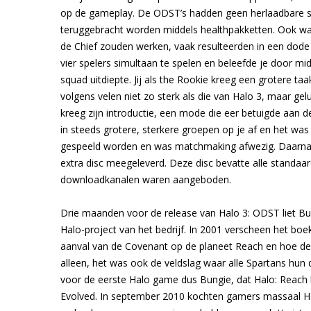
op de gameplay. De ODST’s hadden geen herlaadbare schi
teruggebracht worden middels healthpakketten. Ook war
de Chief zouden werken, vaak resulteerden in een dod
vier spelers simultaan te spelen en beleefde je door mid
squad uitdiepte. Jij als the Rookie kreeg een grotere 
volgens velen niet zo sterk als die van Halo 3, maar gel
kreeg zijn introductie, een mode die eer betuigde aan
in steeds grotere, sterkere groepen op je af en het wa
gespeeld worden en was matchmaking afwezig. Daarnaas
extra disc meegeleverd. Deze disc bevatte alle standaard
downloadkanalen waren aangeboden.
Drie maanden voor de release van Halo 3: ODST liet Bun
Halo-project van het bedrijf. In 2001 verscheen het boe
aanval van de Covenant op de planeet Reach en hoe dez
alleen, het was ook de veldslag waar alle Spartans hun 
voor de eerste Halo game dus Bungie, dat Halo: Reach
Evolved. In september 2010 kochten gamers massaal Hal