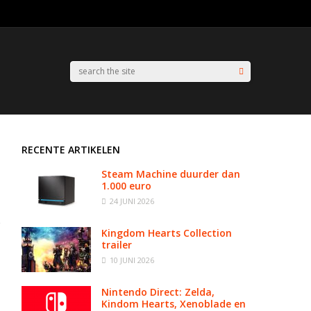
RECENTE ARTIKELEN
Steam Machine duurder dan
1.000 euro
24 JUNI 2026
Kingdom Hearts Collection
trailer
10 JUNI 2026
Nintendo Direct: Zelda,
Kindom Hearts, Xenoblade en