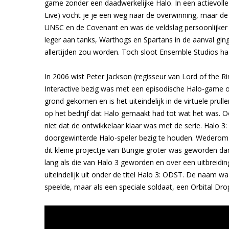
game zonder een daadwerkelijke Halo. In een actievoll
Live) vocht je je een weg naar de overwinning, maar de ec
UNSC en de Covenant en was de veldslag persoonlijker 
leger aan tanks, Warthogs en Spartans in de aanval gi
allertijden zou worden. Toch sloot Ensemble Studios ha
In 2006 wist Peter Jackson (regisseur van Lord of the 
Interactive bezig was met een episodische Halo-game on
grond gekomen en is het uiteindelijk in de virtuele prul
op het bedrijf dat Halo gemaakt had tot wat het was. O
niet dat de ontwikkelaar klaar was met de serie. Halo 
doorgewinterde Halo-speler bezig te houden. Wederom kw
dit kleine projectje van Bungie groter was geworden d
lang als die van Halo 3 geworden en over een uitbreid
uiteindelijk uit onder de titel Halo 3: ODST. De naam wa
speelde, maar als een speciale soldaat, een Orbital Dr