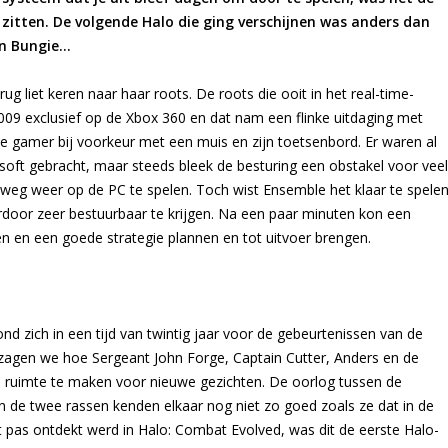
 zitten. De volgende Halo die ging verschijnen was anders dan
an Bungie…
g liet keren naar haar roots. De roots die ooit in het real-time-
2009 exclusief op de Xbox 360 en dat nam een flinke uitdaging met
e gamer bij voorkeur met een muis en zijn toetsenbord. Er waren al
osoft gebracht, maar steeds bleek de besturing een obstakel voor veel
g weer op de PC te spelen. Toch wist Ensemble het klaar te spele
rdoor zeer bestuurbaar te krijgen. Na een paar minuten kon een
en en een goede strategie plannen en tot uitvoer brengen.
d zich in een tijd van twintig jaar voor de gebeurtenissen van de
 zagen we hoe Sergeant John Forge, Captain Cutter, Anders en de
om ruimte te maken voor nieuwe gezichten. De oorlog tussen de
 de twee rassen kenden elkaar nog niet zo goed zoals ze dat in de
t pas ontdekt werd in Halo: Combat Evolved, was dit de eerste Halo-