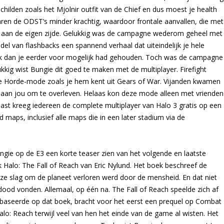
lden zoals het Mjolnir outfit van de Chief en dus moest je health
en de ODST’s minder krachtig, waardoor frontale aanvallen, die met
e aan de eigen zijde. Gelukkig was de campagne wederom geheel met
del van flashbacks een spannend verhaal dat uiteindelijk je hele
taak dan je eerder voor mogelijk had gehouden. Toch was de campagne
ukkig wist Bungie dit goed te maken met de multiplayer. Firefight
 de Horde-mode zoals je hem kent uit Gears of War. Vijanden kwamen
s aan jou om te overleven. Helaas kon deze mode alleen met vrienden
t kreeg iedereen de complete multiplayer van Halo 3 gratis op een
 maps, inclusief alle maps die in een later stadium via de
gie op de E3 een korte teaser zien van het volgende en laatste
k Halo: The Fall of Reach van Eric Nylund. Het boek beschreef de
e slag om de planeet verloren werd door de mensheid. En dat niet
dood vonden. Allemaal, op één na. The Fall of Reach speelde zich af
 baseerde op dat boek, bracht voor het eerst een prequel op Combat
o: Reach terwijl veel van hen het einde van de game al wisten. Het