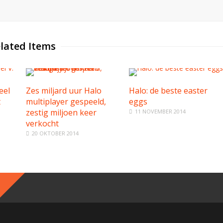
lated Items
eel
Zes miljard uur Halo
Halo: de beste easter
t
multiplayer gespeeld,
eggs
zestig miljoen keer
11 NOVEMBER 2014
verkocht
20 OKTOBER 2014