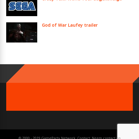
God of War Laufey trailer
© 2000 - 2019 GameParty Network. Contact:
Neem contact op