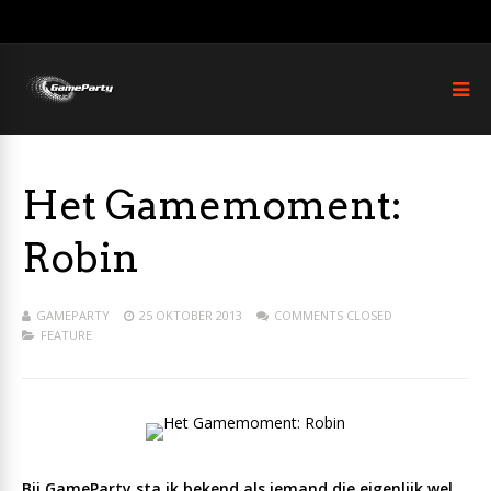
Het Gamemoment:
Robin
GAMEPARTY
25 OKTOBER 2013
COMMENTS CLOSED
FEATURE
Bij GameParty sta ik bekend als iemand die eigenlijk wel