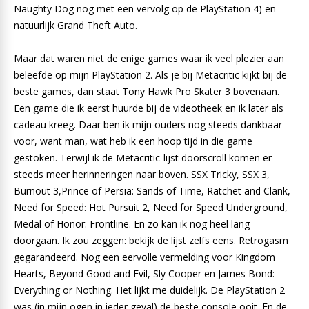
Naughty Dog nog met een vervolg op de PlayStation 4) en
natuurlijk Grand Theft Auto.
Maar dat waren niet de enige games waar ik veel plezier aan
beleefde op mijn PlayStation 2. Als je bij Metacritic kijkt bij de
beste games, dan staat Tony Hawk Pro Skater 3 bovenaan.
Een game die ik eerst huurde bij de videotheek en ik later als
cadeau kreeg. Daar ben ik mijn ouders nog steeds dankbaar
voor, want man, wat heb ik een hoop tijd in die game
gestoken. Terwijl ik de Metacritic-lijst doorscroll komen er
steeds meer herinneringen naar boven. SSX Tricky, SSX 3,
Burnout 3,Prince of Persia: Sands of Time, Ratchet and Clank,
Need for Speed: Hot Pursuit 2, Need for Speed Underground,
Medal of Honor: Frontline. En zo kan ik nog heel lang
doorgaan. Ik zou zeggen: bekijk de lijst zelfs eens. Retrogasm
gegarandeerd. Nog een eervolle vermelding voor Kingdom
Hearts, Beyond Good and Evil, Sly Cooper en James Bond:
Everything or Nothing. Het lijkt me duidelijk. De PlayStation 2
was (in mijn ogen in ieder geval) de beste console ooit. En de