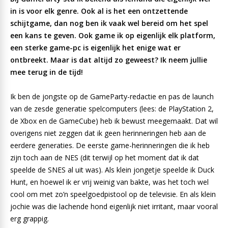
in is voor elk genre. Ook al is het een ontzettende
schijtgame, dan nog ben ik vaak wel bereid om het spel
een kans te geven. Ook game ik op eigenlijk elk platform,
een sterke game-pc is eigenlijk het enige wat er
ontbreekt. Maar is dat altijd zo geweest? Ik neem jullie
mee terug in de tijd!
Ik ben de jongste op de GameParty-redactie en pas de launch
van de zesde generatie spelcomputers (lees: de PlayStation 2,
de Xbox en de GameCube) heb ik bewust meegemaakt. Dat wil
overigens niet zeggen dat ik geen herinneringen heb aan de
eerdere generaties. De eerste game-herinneringen die ik heb
zijn toch aan de NES (dit terwijl op het moment dat ik dat
speelde de SNES al uit was). Als klein jongetje speelde ik Duck
Hunt, en hoewel ik er vrij weinig van bakte, was het toch wel
cool om met zo’n speelgoedpistool op de televisie. En als klein
jochie was die lachende hond eigenlijk niet irritant, maar vooral
erg grappig.