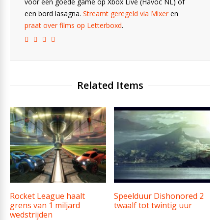
voor een goede game op Xbox Live (Havoc NL) of
een bord lasagna.
Streamt geregeld via Mixer
en
praat over films op Letterboxd
.
Related Items
Rocket League haalt
Speelduur Dishonored 2
grens van 1 miljard
twaalf tot twintig uur
wedstrijden