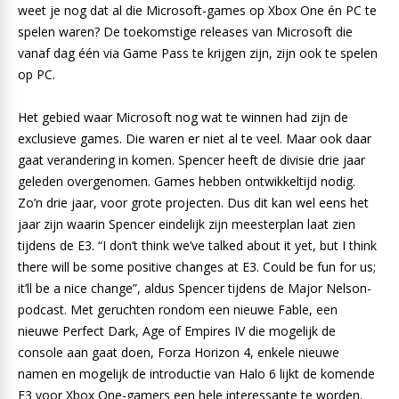
weet je nog dat al die Microsoft-games op Xbox One én PC te
spelen waren? De toekomstige releases van Microsoft die
vanaf dag één via Game Pass te krijgen zijn, zijn ook te spelen
op PC.
Het gebied waar Microsoft nog wat te winnen had zijn de
exclusieve games. Die waren er niet al te veel. Maar ook daar
gaat verandering in komen. Spencer heeft de divisie drie jaar
geleden overgenomen. Games hebben ontwikkeltijd nodig.
Zo’n drie jaar, voor grote projecten. Dus dit kan wel eens het
jaar zijn waarin Spencer eindelijk zijn meesterplan laat zien
tijdens de E3. “I don’t think we’ve talked about it yet, but I think
there will be some positive changes at E3. Could be fun for us;
it’ll be a nice change”, aldus Spencer tijdens de Major Nelson-
podcast. Met geruchten rondom een nieuwe Fable, een
nieuwe Perfect Dark, Age of Empires IV die mogelijk de
console aan gaat doen, Forza Horizon 4, enkele nieuwe
namen en mogelijk de introductie van Halo 6 lijkt de komende
E3 voor Xbox One-gamers een hele interessante te worden.