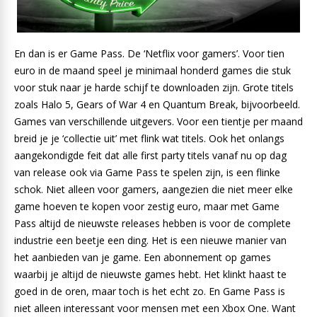
En dan is er Game Pass. De ‘Netflix voor gamers’. Voor tien
euro in de maand speel je minimaal honderd games die stuk
voor stuk naar je harde schijf te downloaden zijn. Grote titels
zoals Halo 5, Gears of War 4 en Quantum Break, bijvoorbeeld.
Games van verschillende uitgevers. Voor een tientje per maand
breid je je ‘collectie uit’ met flink wat titels. Ook het onlangs
aangekondigde feit dat alle first party titels vanaf nu op dag
van release ook via Game Pass te spelen zijn, is een flinke
schok. Niet alleen voor gamers, aangezien die niet meer elke
game hoeven te kopen voor zestig euro, maar met Game
Pass altijd de nieuwste releases hebben is voor de complete
industrie een beetje een ding. Het is een nieuwe manier van
het aanbieden van je game. Een abonnement op games
waarbij je altijd de nieuwste games hebt. Het klinkt haast te
goed in de oren, maar toch is het echt zo. En Game Pass is
niet alleen interessant voor mensen met een Xbox One. Want