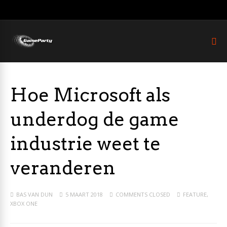
Hoe Microsoft als
underdog de game
industrie weet te
veranderen
BAS VAN DUN
5 MAART 2018
COMMENTS CLOSED
FEATURE
,
XBOX ONE