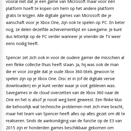
vooral niet dat je een game van Microsoft maar voor één
platform hoeft te kopen om hem op het andere platform
gratis te krijgen. Alle digitale games van Microsoft die je
aanschaft voor je Xbox One, zijn ook te spelen op PC. En beter
nog, ze delen dezelfde achievementlijst en savegame. Je kunt
dus letterlijk op de PC verder wanneer je vriendin de TV weer
eens nodig heeft.
Spencer zet zich ook in voor de oudere gamer die misschien al
een flinke collectie thuis heeft staan. Ja, hij was ook de man
die er voor zorgde dat je oude Xbox 360-titels gewoon te
spelen zijn op je Xbox One. Disc er in (of de digitale versie
downloaden) en je kunt verder waar je ooit gebleven was.
Savegames in de cloud overzetten van de Xbox 360 naar de
One en het is alsof je nooit weg bent geweest. Een flinke klus
die behoorlijk wat technische problemen met zich mee bracht,
maar het team van Spencer heeft alles op alles gezet om dit te
realiseren. Sinds de aankondiging van de functie op de E3 van
2015 zijn er honderden games beschikbaar gekomen om