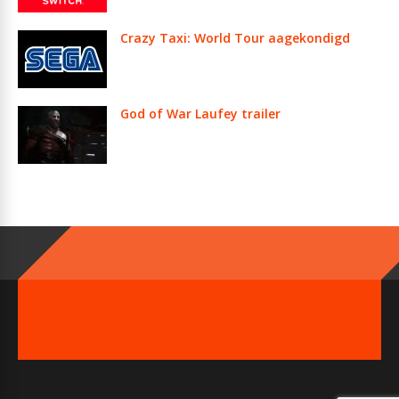
Crazy Taxi: World Tour aagekondigd
God of War Laufey trailer