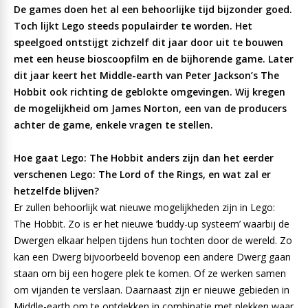
De games doen het al een behoorlijke tijd bijzonder goed.
Toch lijkt Lego steeds populairder te worden. Het
speelgoed ontstijgt zichzelf dit jaar door uit te bouwen
met een heuse bioscoopfilm en de bijhorende game. Later
dit jaar keert het Middle-earth van Peter Jackson’s The
Hobbit ook richting de geblokte omgevingen. Wij kregen
de mogelijkheid om James Norton, een van de producers
achter de game, enkele vragen te stellen.
Hoe gaat Lego: The Hobbit anders zijn dan het eerder
verschenen Lego: The Lord of the Rings, en wat zal er
hetzelfde blijven?
Er zullen behoorlijk wat nieuwe mogelijkheden zijn in Lego:
The Hobbit. Zo is er het nieuwe ‘buddy-up systeem’ waarbij de
Dwergen elkaar helpen tijdens hun tochten door de wereld. Zo
kan een Dwerg bijvoorbeeld bovenop een andere Dwerg gaan
staan om bij een hogere plek te komen. Of ze werken samen
om vijanden te verslaan. Daarnaast zijn er nieuwe gebieden in
Middle-earth om te ontdekken in combinatie met plekken waar