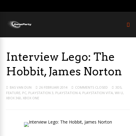
Interview Lego: The
Hobbit, James Norton
BAS VAN DUN
26 FEBRUARI 2014
COMMENTS CLOSED
3DS
,
FEATURE
,
PC
,
PLAYSTATION 3
,
PLAYSTATION 4
,
PLAYSTATION VITA
,
WII U
,
XBOX 360
,
XBOX ONE