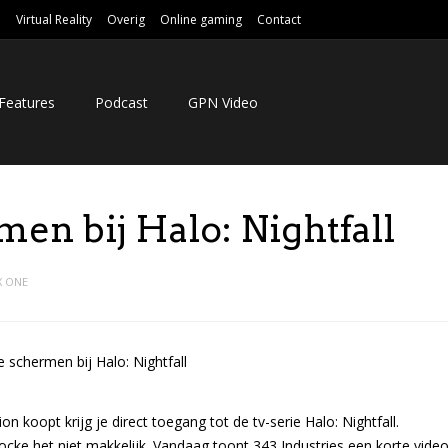
e
Virtual Reality
Overig
Online gaming
Contact
Features
Podcast
GPN Video
men bij Halo: Nightfall
X ONE
 koopt krijg je direct toegang tot de tv-serie Halo: Nightfall.
ocke het niet makkelijk. Vandaag toont 343 Industries een korte vide