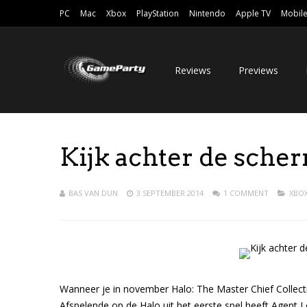
PC
Mac
Xbox
PlayStation
Nintendo
Apple TV
Mobil
Reviews
Previews
Kijk achter de scher
BAS VAN DUN
3 SEPTEMBER 2014
1 COMMENT
XBO
Wanneer je in november Halo: The Master Chief Collection
Afspelende op de Halo uit het eerste spel heeft Agent L