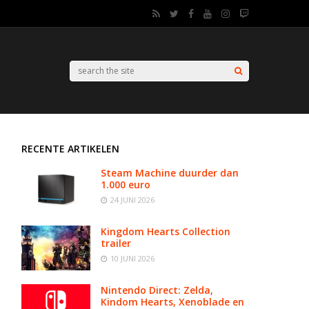
RECENTE ARTIKELEN
Steam Machine duurder dan
1.000 euro
24 JUNI 2026
Kingdom Hearts Collection
trailer
10 JUNI 2026
Nintendo Direct: Zelda,
Kindom Hearts, Xenoblade en
o