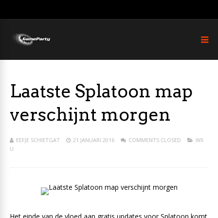
Laatste Splatoon map
verschijnt morgen
EEFJE SCHIETGAT
21 JANUARI 2016
COMMENTS CLOSED
WII
U
Het einde van de vloed aan gratis updates voor Splatoon komt