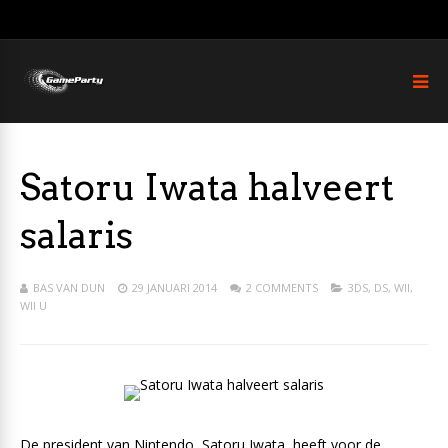
Satoru Iwata halveert
salaris
BAS VAN DUN
29 JANUARI 2014
2 COMMENTS
3DS
,
DS
,
WII
,
WII U
De president van Nintendo, Satoru Iwata, heeft voor de