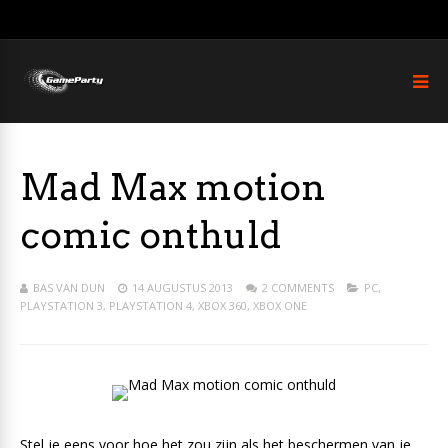
Mad Max motion
comic onthuld
BAS VAN DUN
14 AUGUSTUS 2013
2 COMMENTS
PC
,
PLAYSTATION 3
,
PLAYSTATION 4
,
XBOX 360
,
XBOX ONE
Stel je eens voor hoe het zou zijn als het beschermen van je