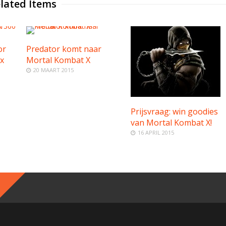
lated Items
or
Predator komt naar
x
Mortal Kombat X
20 MAART 2015
Prijsvraag: win goodies
van Mortal Kombat X!
16 APRIL 2015