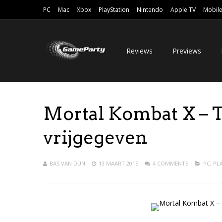
PC
Mac
Xbox
PlayStation
Nintendo
Apple TV
Mobil
Reviews
Previews
Mortal Kombat X – T
vrijgegeven
BAS VAN DUN
13 MAART 2015
4 COMMENTS
PC
,
PL