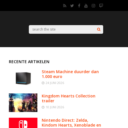
RECENTE ARTIKELEN
Steam Machine duurder dan
1.000 euro
24 JUNI 2026
Kingdom Hearts Collection
trailer
10 JUNI 2026
Nintendo Direct: Zelda,
Kindom Hearts, Xenoblade en