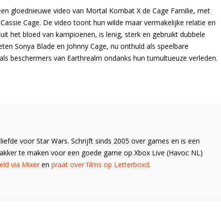
n een gloednieuwe video van Mortal Kombat X de Cage Familie, met
assie Cage. De video toont hun wilde maar vermakelijke relatie en
it het bloed van kampioenen, is lenig, sterk en gebruikt dubbele
ieten Sonya Blade en Johnny Cage, nu onthuld als speelbare
als beschermers van Earthrealm ondanks hun tumultueuze verleden.
liefde voor Star Wars. Schrijft sinds 2005 over games en is een
Wakker te maken voor een goede game op Xbox Live (Havoc NL)
ld via Mixer
en
praat over films op Letterboxd
.