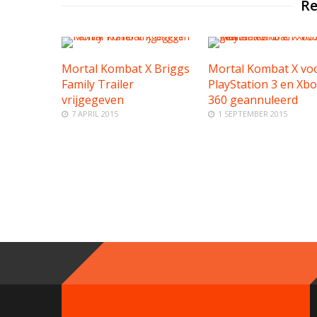
Re
Mortal Kombat X Briggs
Mortal Kombat X vo
Family Trailer
PlayStation 3 en Xbo
vrijgegeven
360 geannuleerd
7 APRIL 2015
1 SEPTEMBER 2015