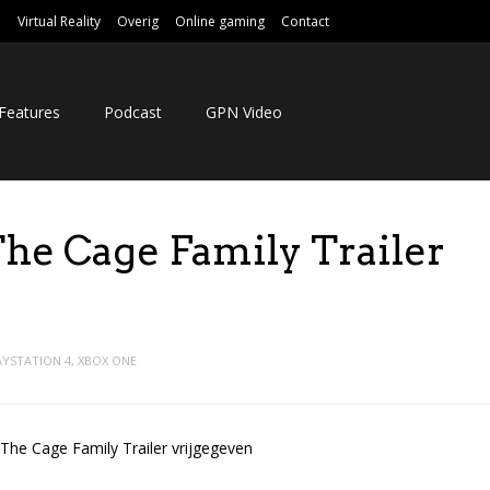
e
Virtual Reality
Overig
Online gaming
Contact
Features
Podcast
GPN Video
he Cage Family Trailer
AYSTATION 4
,
XBOX ONE