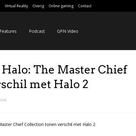
e
Virtual Reality
Overig
Online gaming
Contact
Features
Podcast
GPN Video
Halo: The Master Chief
rschil met Halo 2
 ONE