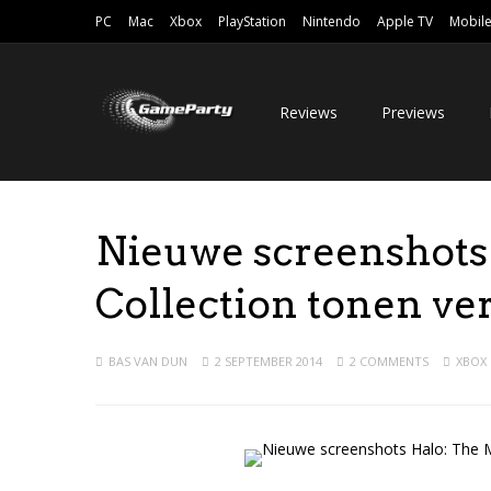
PC
Mac
Xbox
PlayStation
Nintendo
Apple TV
Mobil
Reviews
Previews
Nieuwe screenshots 
Collection tonen ve
BAS VAN DUN
2 SEPTEMBER 2014
2 COMMENTS
XBOX