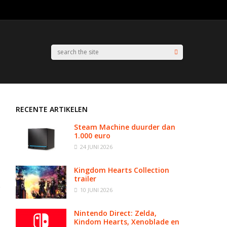
RECENTE ARTIKELEN
Steam Machine duurder dan
1.000 euro
24 JUNI 2026
Kingdom Hearts Collection
trailer
10 JUNI 2026
Nintendo Direct: Zelda,
Kindom Hearts, Xenoblade en