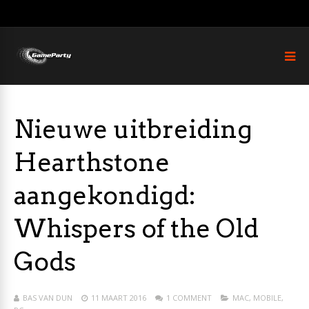
Nieuwe uitbreiding
Hearthstone
aangekondigd:
Whispers of the Old
Gods
BAS VAN DUN
11 MAART 2016
1 COMMENT
MAC
,
MOBILE
,