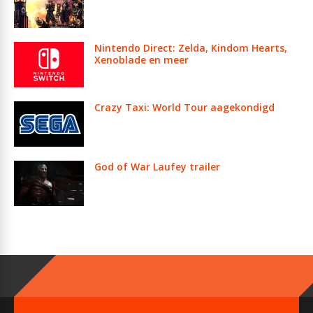
Nintendo Direct: Zelda, Kindom Hearts,
Xenoblade en meer
Crazy Taxi: World Tour aagekondigd
God of War Laufey trailer