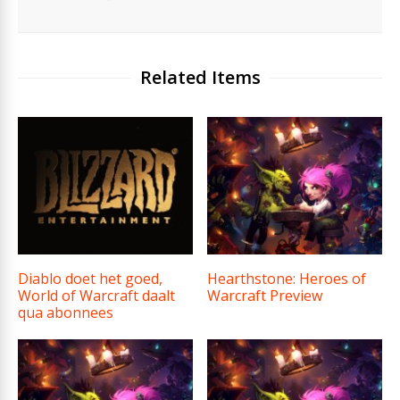
Related Items
Diablo doet het goed,
Hearthstone: Heroes of
World of Warcraft daalt
Warcraft Preview
qua abonnees