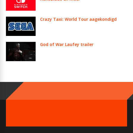
Crazy Taxi: World Tour aagekondigd
God of War Laufey trailer