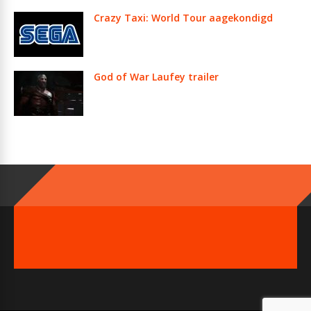
Crazy Taxi: World Tour aagekondigd
God of War Laufey trailer