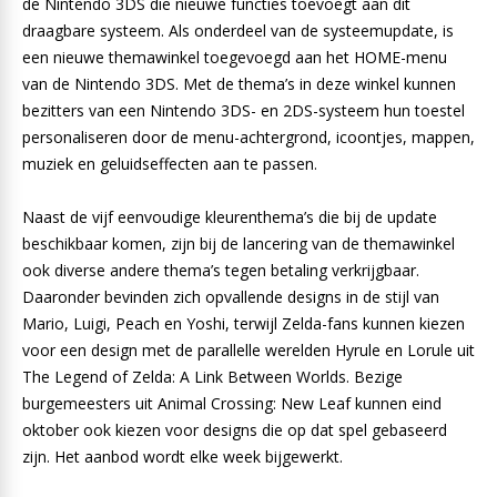
de Nintendo 3DS die nieuwe functies toevoegt aan dit
draagbare systeem. Als onderdeel van de systeemupdate, is
een nieuwe themawinkel toegevoegd aan het HOME-menu
van de Nintendo 3DS. Met de thema’s in deze winkel kunnen
bezitters van een Nintendo 3DS- en 2DS-systeem hun toestel
personaliseren door de menu-achtergrond, icoontjes, mappen,
muziek en geluidseffecten aan te passen.
Naast de vijf eenvoudige kleurenthema’s die bij de update
beschikbaar komen, zijn bij de lancering van de themawinkel
ook diverse andere thema’s tegen betaling verkrijgbaar.
Daaronder bevinden zich opvallende designs in de stijl van
Mario, Luigi, Peach en Yoshi, terwijl Zelda-fans kunnen kiezen
voor een design met de parallelle werelden Hyrule en Lorule uit
The Legend of Zelda: A Link Between Worlds. Bezige
burgemeesters uit Animal Crossing: New Leaf kunnen eind
oktober ook kiezen voor designs die op dat spel gebaseerd
zijn. Het aanbod wordt elke week bijgewerkt.