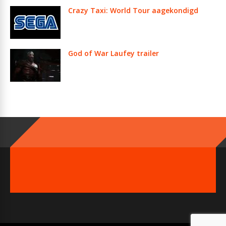
Crazy Taxi: World Tour aagekondigd
God of War Laufey trailer