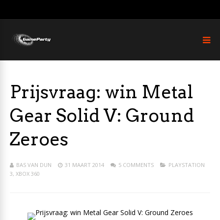
Prijsvraag: win Metal
Gear Solid V: Ground
Zeroes
BAS VAN DUN
31 MAART 2014
5 COMMENTS
PLAYSTATION
3
,
XBOX 360