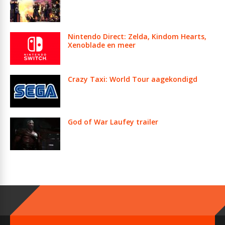
Nintendo Direct: Zelda, Kindom Hearts,
Xenoblade en meer
Crazy Taxi: World Tour aagekondigd
God of War Laufey trailer