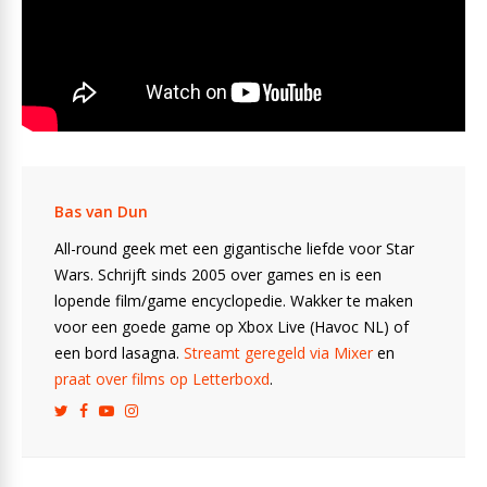
Bas van Dun
All-round geek met een gigantische liefde voor Star
Wars. Schrijft sinds 2005 over games en is een
lopende film/game encyclopedie. Wakker te maken
voor een goede game op Xbox Live (Havoc NL) of
een bord lasagna.
Streamt geregeld via Mixer
en
praat over films op Letterboxd
.