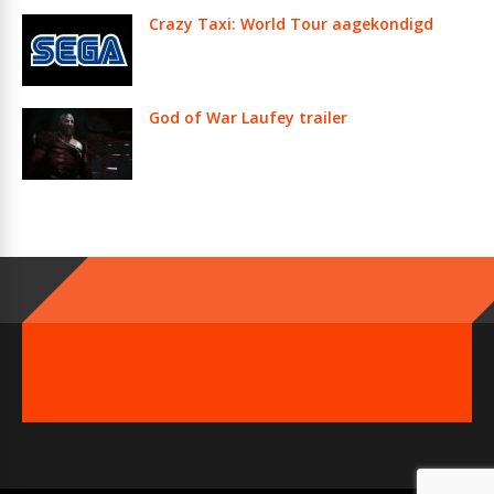
Crazy Taxi: World Tour aagekondigd
God of War Laufey trailer