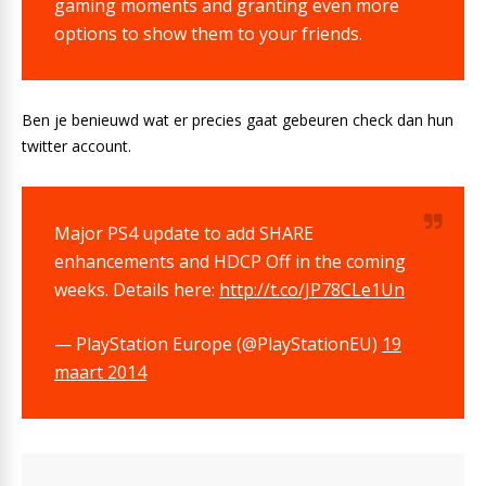
gaming moments and granting even more
options to show them to your friends.
Ben je benieuwd wat er precies gaat gebeuren check dan hun
twitter account.
Major PS4 update to add SHARE
enhancements and HDCP Off in the coming
weeks. Details here:
http://t.co/JP78CLe1Un
— PlayStation Europe (@PlayStationEU)
19
maart 2014