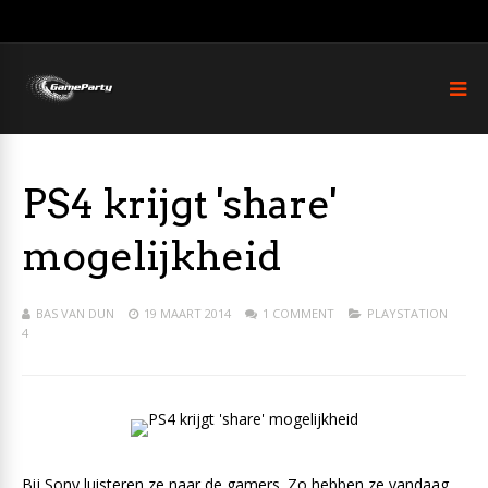
PS4 krijgt 'share'
mogelijkheid
BAS VAN DUN
19 MAART 2014
1 COMMENT
PLAYSTATION
4
Bij Sony luisteren ze naar de gamers. Zo hebben ze vandaag