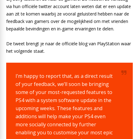
via hun officiële twitter account laten weten dat er een update
aan zit te komen waarbij ze vooral geluisterd hebben naar de
feedback van gamers over de mogelijkheid om met vrienden
bepaalde bevindingen en in-game ervaringen te delen.
De tweet brengt je naar de officiële blog van PlayStation waar
het volgende staat.
I’m happy to report that, as a direct result
of your feedback, we’ll soon be bringing
some of your most-requested features to
PS4 with a system software update in the
upcoming weeks. These features and
additions will help make your PS4 even
more socially connected by further
enabling you to customise your most epic