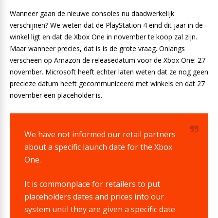
Wanneer gaan de nieuwe consoles nu daadwerkelijk
verschijnen? We weten dat de PlayStation 4 eind dit jaar in de
winkel ligt en dat de Xbox One in november te koop zal zijn.
Maar wanneer precies, dat is is de grote vraag. Onlangs
verscheen op Amazon de releasedatum voor de Xbox One: 27
november. Microsoft heeft echter laten weten dat ze nog geen
precieze datum heeft gecommuniceerd met winkels en dat 27
november een placeholder is.
We have not informed our retail partners
about a specific launch date for the Xbox
One.
It is commonplace for retailers to put
placeholders dates and prices into our
system until they are given a specific date