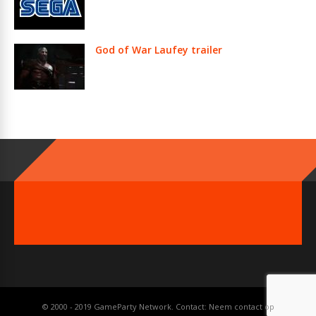
God of War Laufey trailer
© 2000 - 2019 GameParty Network. Contact:
Neem contact op