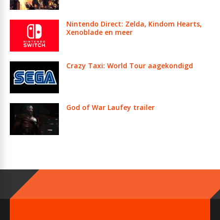
Nintendo Direct: Zelda, Kindom Hearts,
Xenoblade en meer
Crazy Taxi: World Tour aagekondigd
God of War Laufey trailer