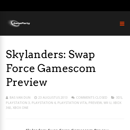
Skylanders: Swap
Force Gamescom
Preview
BAS VAN DUN
23 AUGUSTUS 2013
COMMENTS CLOSED
3DS
,
PLAYSTATION 3
,
PLAYSTATION 4
,
PLAYSTATION VITA
,
PREVIEW
,
WII U
,
XBOX
360
,
XBOX ONE