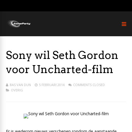
Sony wil Seth Gordon
voor Uncharted-film
BAS VAN DUN
5 FEBRUARI 2014
COMMENTS CLOSED
OVERIG
Er is wederom nieuws verschenen rondom de aanstaande