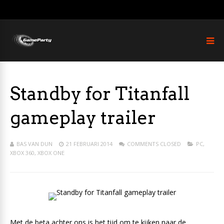
Standby for Titanfall
gameplay trailer
BAS VAN DUN
21 FEBRUARI 2014
COMMENTS CLOSED
PC
,
XBOX 360
,
XBOX ONE
Met de beta achter ons is het tijd om te kijken naar de