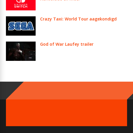
Crazy Taxi: World Tour aagekondigd
God of War Laufey trailer