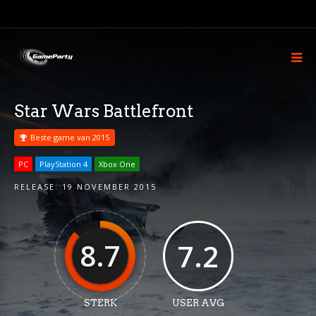
Star Wars Battlefront
Beste game van 2015
PC
PlayStation 4
Xbox One
RELEASE:
19 NOVEMBER 2015
8.7
7.2
STERK
USER AVG