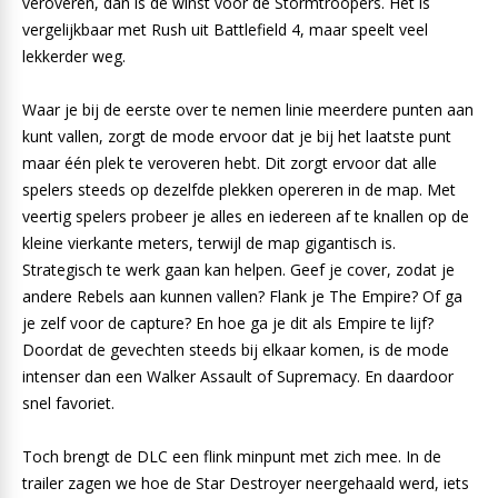
veroveren, dan is de winst voor de Stormtroopers. Het is
vergelijkbaar met Rush uit Battlefield 4, maar speelt veel
lekkerder weg.
Waar je bij de eerste over te nemen linie meerdere punten aan
kunt vallen, zorgt de mode ervoor dat je bij het laatste punt
maar één plek te veroveren hebt. Dit zorgt ervoor dat alle
spelers steeds op dezelfde plekken opereren in de map. Met
veertig spelers probeer je alles en iedereen af te knallen op de
kleine vierkante meters, terwijl de map gigantisch is.
Strategisch te werk gaan kan helpen. Geef je cover, zodat je
andere Rebels aan kunnen vallen? Flank je The Empire? Of ga
je zelf voor de capture? En hoe ga je dit als Empire te lijf?
Doordat de gevechten steeds bij elkaar komen, is de mode
intenser dan een Walker Assault of Supremacy. En daardoor
snel favoriet.
Toch brengt de DLC een flink minpunt met zich mee. In de
trailer zagen we hoe de Star Destroyer neergehaald werd, iets