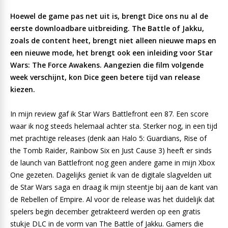
Hoewel de game pas net uit is, brengt Dice ons nu al de
eerste downloadbare uitbreiding. The Battle of Jakku,
zoals de content heet, brengt niet alleen nieuwe maps en
een nieuwe mode, het brengt ook een inleiding voor Star
Wars: The Force Awakens. Aangezien die film volgende
week verschijnt, kon Dice geen betere tijd van release
kiezen.
In mijn review gaf ik Star Wars Battlefront een 87. Een score
waar ik nog steeds helemaal achter sta. Sterker nog, in een tijd
met prachtige releases (denk aan Halo 5: Guardians, Rise of
the Tomb Raider, Rainbow Six en Just Cause 3) heeft er sinds
de launch van Battlefront nog geen andere game in mijn Xbox
One gezeten. Dagelijks geniet ik van de digitale slagvelden uit
de Star Wars saga en draag ik mijn steentje bij aan de kant van
de Rebellen of Empire. Al voor de release was het duidelijk dat
spelers begin december getrakteerd werden op een gratis
stukje DLC in de vorm van The Battle of Jakku. Gamers die