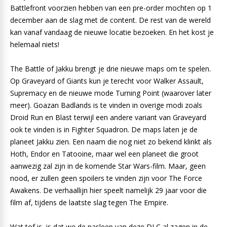
Battlefront voorzien hebben van een pre-order mochten op 1
december aan de slag met de content. De rest van de wereld
kan vanaf vandaag de nieuwe locatie bezoeken. En het kost je
helemaal niets!
The Battle of Jakku brengt je drie nieuwe maps om te spelen.
Op Graveyard of Giants kun je terecht voor Walker Assault,
Supremacy en de nieuwe mode Turning Point (waarover later
meer). Goazan Badlands is te vinden in overige modi zoals
Droid Run en Blast terwijl een andere variant van Graveyard
ook te vinden is in Fighter Squadron. De maps laten je de
planeet Jakku zien. Een naam die nog niet zo bekend klinkt als
Hoth, Endor en Tatooine, maar wel een planeet die groot
aanwezig zal zijn in de komende Star Wars-film. Maar, geen
nood, er zullen geen spoilers te vinden zijn voor The Force
Awakens. De verhaallijn hier speelt namelijk 29 jaar voor die
film af, tijdens de laatste slag tegen The Empire.
Wat tof is, is dat we de nasleep van deze DLC al zagen in de