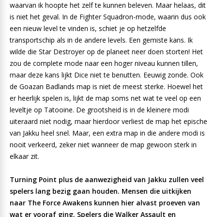
waarvan ik hoopte het zelf te kunnen beleven. Maar helaas, dit
is niet het geval. In de Fighter Squadron-mode, waarin dus ook
een nieuw level te vinden is, schiet je op hetzelfde
transportschip als in de andere levels. Een gemiste kans. Ik
wilde die Star Destroyer op de planeet neer doen storten! Het
zou de complete mode naar een hoger niveau kunnen tillen,
maar deze kans lijkt Dice niet te benutten. Eeuwig zonde. Ook
de Goazan Badlands map is niet de meest sterke. Hoewel het
er heerlijk spelen is, lijkt de map soms net wat te veel op een
leveltje op Tatooine. De grootsheid is in de kleinere modi
uiteraard niet nodig, maar hierdoor verliest de map het epische
van Jakku heel snel. Maar, een extra map in die andere modi is
nooit verkeerd, zeker niet wanneer de map gewoon sterk in
elkaar zit.
Turning Point plus de aanwezigheid van Jakku zullen veel
spelers lang bezig gaan houden. Mensen die uitkijken
naar The Force Awakens kunnen hier alvast proeven van
wat er vooraf ging. Spelers die Walker Assault en