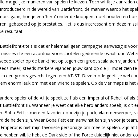
lle mogelijke manieren van spelen te kiezen. Toch wil ik je aanraden 
geïntroduceerd in de wereld van Battlefront, de manier waarop het spel
moet gaan, hoe je een ‘hero’ onder de knoppen moet houden en hoe j
ren, gebaseerd op je prestaties. Het is dus interessant om deze miss
ke resultaat.
Battlefront-titels is dat er helemaal geen campagne aanwezig is voor d
n missies die een avontuur voorschotelen gedurende twaalf uur. Wel zij
tweede speler op de bank) het op tegen een groot scala aan vijanden.
eds meer, steeds sterkere vijanden jouw kant op die jij moet zien te
n in een groots gevecht tegen een AT-ST. Deze mode geeft je wel co
kem enorm leuk om met een vriend te spelen. Op de vier maps is het a
andere speler of de AI. Je speelt zelf als een Imperial of Rebel, of al
it Battlefront II). Wanneer je weet dat elke hero anders speelt, is di
n. Boba Fett is meteen favoriet door zijn jetpack, vlammenwerper, rak
d de helden zijn. Waar Boba Fett een aanwinst kan zijn voor je team,
 de Emperor is niet mijn favoriete personage om mee te spelen. Zijn a
ze hebben wil. Je hebt de Dark side of the Force duidelijk niet onder 