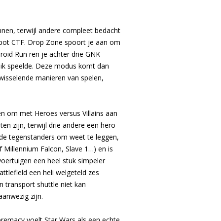
nnen, terwijl andere compleet bedacht
e pot CTF. Drop Zone spoort je aan om
roid Run ren je achter drie GNK
ie ik speelde. Deze modus komt dan
afwisselende manieren van spelen,
den om met Heroes versus Villains aan
en zijn, terwijl drie andere een hero
 de tegenstanders om weet te leggen,
of Millennium Falcon, Slave 1…) en is
 voertuigen een heel stuk simpeler
ttlefield een heli welgeteld zes
n transport shuttle niet kan
aanwezig zijn.
upremacy voelt Star Wars als een echte