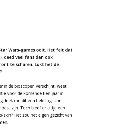
Star Wars-games ooit. Het feit dat
n), deed veel fans dan ook
ont te scharen. Lukt het de
?
 in de bioscopen verschijnt, weet
ntie voor de komende tien jaar in
, leek me dit een hele logische
oest zijn. Toch bleef er altijd een
-skin? Het zou het eigen gezicht van
men.