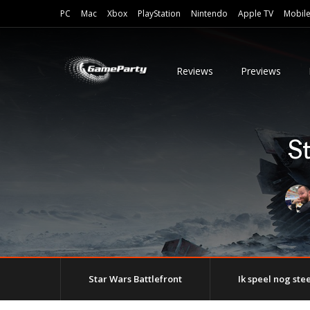
PC
Mac
Xbox
PlayStation
Nintendo
Apple TV
Mobil
Reviews
Previews
S
Star Wars Battlefront
Ik speel nog stee