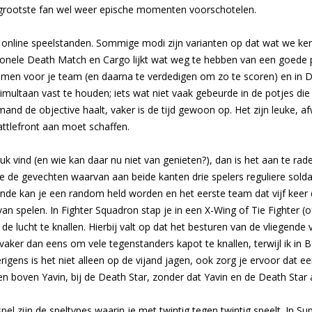
 grootste fan wel weer epische momenten voorschotelen.
de online speelstanden. Sommige modi zijn varianten op dat wat we ke
ditionele Death Match en Cargo lijkt wat weg te hebben van een goed
aimen voor je team (en daarna te verdedigen om zo te scoren) en in D
imultaan vast te houden; iets wat niet vaak gebeurde in de potjes d
and de objective haalt, vaker is de tijd gewoon op. Het zijn leuke, 
attlefront aan moet schaffen.
uk vind (en wie kan daar nu niet van genieten?), dan is het aan te ra
je de gevechten waarvan aan beide kanten drie spelers reguliere soldat
nde kan je een random held worden en het eerste team dat vijf keer
van spelen. In Fighter Squadron stap je in een X-Wing of Tie Fighter (
de lucht te knallen. Hierbij valt op dat het besturen van de vliegende
 vaker dan eens om vele tegenstanders kapot te knallen, terwijl ik in Ba
gens is het niet alleen op de vijand jagen, ook zorg je ervoor dat ee
n boven Yavin, bij de Death Star, zonder dat Yavin en de Death Star 
pel zijn de speltypes waarin je met twintig tegen twintig speelt. In S