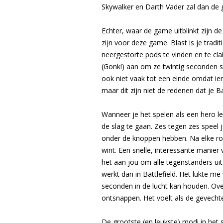
Skywalker en Darth Vader zal dan de
Echter, waar de game uitblinkt zijn 
zijn voor deze game. Blast is je tra
neergestorte pods te vinden en te cl
(Gonk!) aan om ze twintig seconden s
ook niet vaak tot een einde omdat iem
maar dit zijn niet de redenen dat je B
Wanneer je het spelen als een hero le
de slag te gaan. Zes tegen zes speel 
onder de knoppen hebben. Na elke ro
wint. Een snelle, interessante manier 
het aan jou om alle tegenstanders uit 
werkt dan in Battlefield. Het lukte me
seconden in de lucht kan houden. Overi
ontsnappen. Het voelt als de gevechte
De grootste (en leukste) modi in het s