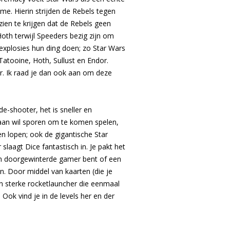
e. Hierin strijden de Rebels tegen
ien te krijgen dat de Rebels geen
oth terwijl Speeders bezig zijn om
 explosies hun ding doen; zo Star Wars
Tatooine, Hoth, Sullust en Endor.
er. Ik raad je dan ook aan om deze
e-shooter, het is sneller en
n aan wil sporen om te komen spelen,
n lopen; ook de gigantische Star
laagt Dice fantastisch in. Je pakt het
een doorgewinterde gamer bent of een
. Door middel van kaarten (die je
Een sterke rocketlauncher die eenmaal
 Ook vind je in de levels her en der