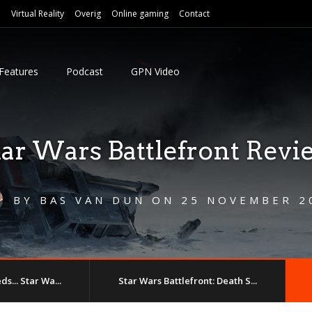
e
Virtual Reality
Overig
Online gaming
Contact
Features
Podcast
GPN Video
tar Wars Battlefront Revi
BY
BAS VAN DUN
ON
25 NOVEMBER 2
ds... Star Wa...
Star Wars Battlefront: Death S...