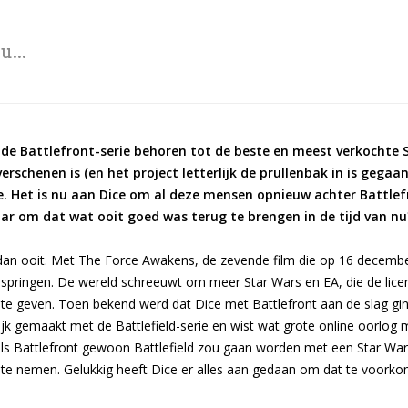
u...
n de Battlefront-serie behoren tot de beste en meest verkochte 
verschenen is (en het project letterlijk de prullenbak in is gegaa
 Het is nu aan Dice om al deze mensen opnieuw achter Battlefr
aar om dat wat ooit goed was terug te brengen in de tijd van nu
an ooit. Met The Force Awakens, de zevende film die op 16 december
 springen. De wereld schreeuwt om meer Star Wars en EA, die de lice
te geven. Toen bekend werd dat Dice met Battlefront aan de slag ging
ijk gemaakt met de Battlefield-serie en wist wat grote online oorlog m
ls Battlefront gewoon Battlefield zou gaan worden met een Star Wars
e nemen. Gelukkig heeft Dice er alles aan gedaan om dat te voorko