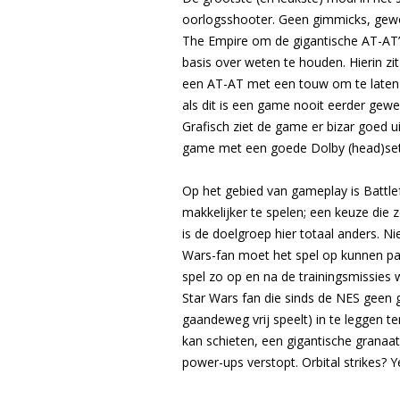
oorlogsshooter. Geen gimmicks, gewoo
The Empire om de gigantische AT-AT’s
basis over weten te houden. Hierin zi
een AT-AT met een touw om te laten va
als dit is een game nooit eerder gewe
Grafisch ziet de game er bizar goed u
game met een goede Dolby (head)set 
Op het gebied van gameplay is Battlefr
makkelijker te spelen; een keuze die 
is de doelgroep hier totaal anders. N
Wars-fan moet het spel op kunnen pakk
spel zo op en na de trainingsmissies 
Star Wars fan die sinds de NES geen 
gaandeweg vrij speelt) in te leggen te
kan schieten, een gigantische granaat 
power-ups verstopt. Orbital strikes? Y