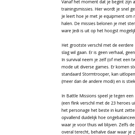
Vanaf het moment dat je begint zijn a
trainingsmissies. Hier wordt je snel 
Je leert hoe je met je equipment om 
halen. De missies belonen je met ster
ware Jedi is uit op het hoogst mogelij
Het grootste verschil met de eerdere 
slag wil gaan. Er is geen verhaal, gee
In survival neem je zelf (of met een 
mode uit diverse games. Er komen ste
standaard Stormtrooper, kan uitlope
(meer dan de andere modi) en is stie
In Battle Missions speel je tegen een 
(een flink verschil met de 23 heroes u
het personage het beste in kunt zette
opvallend duidelijk hoe ongebalanceer
waar je voor thuis wil blijven. Zelfs
overal terecht, behalve daar waar je 