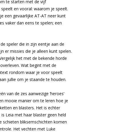
om te starten met de vijf
 speelt en vooral: waarom je speelt.
e een gevaarlijke AT-AT neer kunt
ies vaker dan eens te spelen; een
e speler die in zijn eentje aan de
n er missies die je alleen kunt spelen.
 Vergelijk het met de bekende horde
 overleven. Wat begint met de
ntext rondom waar je voor speelt
an jullie om je staande te houden.
s één van de zes aanwezige ‘heroes’
t een mooie manier om te leren hoe je
etten en blasters. Het is echter
 is Leia met haar blaster geen held
f te schieten bliksemschichten komen
controle. Het vechten met Luke