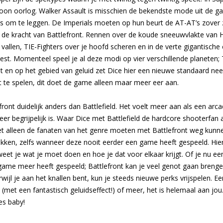
n oorlog. Walker Assault is misschien de bekendste mode uit de gam
 om te leggen. De Imperials moeten op hun beurt de AT-AT’s zover z
t de kracht van Battlefront. Rennen over de koude sneeuwvlakte van H
llen, TIE-Fighters over je hoofd scheren en in de verte gigantische
est. Momenteel speel je al deze modi op vier verschillende planeten; 
it en op het gebied van geluid zet Dice hier een nieuwe standaard ne
te spelen, dit doet de game alleen maar meer eer aan.
ont duidelijk anders dan Battlefield. Het voelt meer aan als een arcad
zeer begrijpelijk is. Waar Dice met Battlefield de hardcore shooterfa
iet alleen de fanaten van het genre moeten met Battlefront weg kunne
en, zelfs wanneer deze nooit eerder een game heeft gespeeld. Hier s
weet je wat je moet doen en hoe je dat voor elkaar krijgt. Of je nu 
game meer heeft gespeeld; Battlefront kan je veel genot gaan brengen
rwijl je aan het knallen bent, kun je steeds nieuwe perks vrijspelen. 
(met een fantastisch geluidseffect!) of meer, het is helemaal aan jou.
es baby!