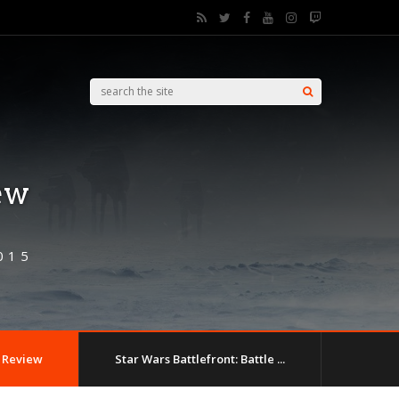
ew
015
Review
Star Wars Battlefront: Battle ...