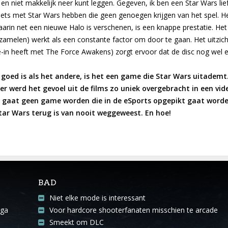
 en niet makkelijk neer kunt leggen. Gegeven, ik ben een Star Wars li
iets met Star Wars hebben die geen genoegen krijgen van het spel. H
waarin net een nieuwe Halo is verschenen, is een knappe prestatie. He
amelen) werkt als een constante factor om door te gaan. Het uitzicht
-in heeft met The Force Awakens) zorgt ervoor dat de disc nog wel ev
 goed is als het andere, is het een game die Star Wars uitademt. 
 werd het gevoel uit de films zo uniek overgebracht in een vid
Dit gaat geen game worden die in de eSports opgepikt gaat worde
tar Wars terug is van nooit weggeweest. En hoe!
BAD
Niet elke mode is interessant
aga
Voor hardcore shooterfanaten misschien te arcade
Smeekt om DLC