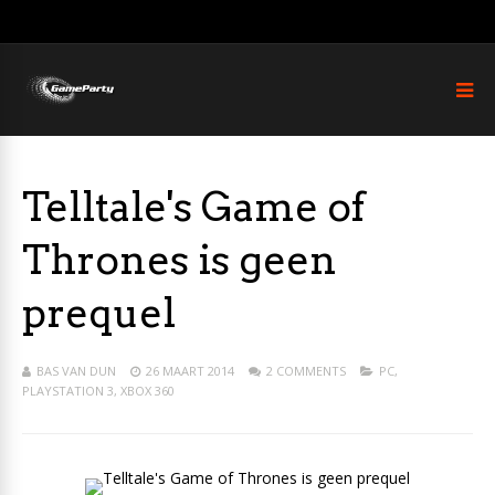
Telltale's Game of
Thrones is geen
prequel
BAS VAN DUN
26 MAART 2014
2 COMMENTS
PC
,
PLAYSTATION 3
,
XBOX 360