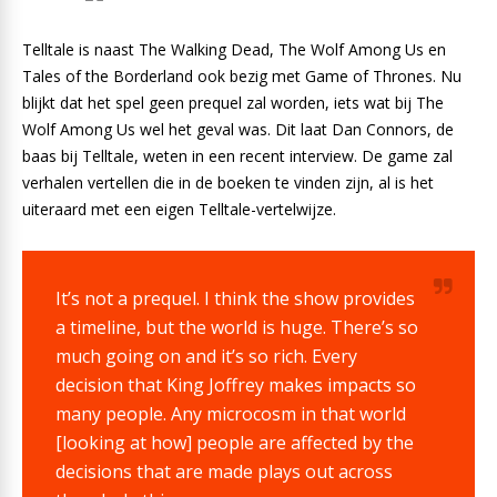
Telltale is naast The Walking Dead, The Wolf Among Us en
Tales of the Borderland ook bezig met Game of Thrones. Nu
blijkt dat het spel geen prequel zal worden, iets wat bij The
Wolf Among Us wel het geval was. Dit laat Dan Connors, de
baas bij Telltale, weten in een recent interview. De game zal
verhalen vertellen die in de boeken te vinden zijn, al is het
uiteraard met een eigen Telltale-vertelwijze.
It’s not a prequel. I think the show provides
a timeline, but the world is huge. There’s so
much going on and it’s so rich. Every
decision that King Joffrey makes impacts so
many people. Any microcosm in that world
[looking at how] people are affected by the
decisions that are made plays out across