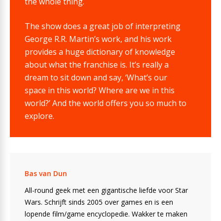
the whole thing.
The show does a great job of interpreting
George R.R. Martin’s work, and his work
provides a huge dictionary of knowledge
about what the franchise is. It’s really a
dream to sit down and say, ‘What’s our
space in this world? Where are we in this
world?’ And the world offers you so much to
explore.
Bas van Dun
All-round geek met een gigantische liefde voor Star
Wars. Schrijft sinds 2005 over games en is een
lopende film/game encyclopedie. Wakker te maken