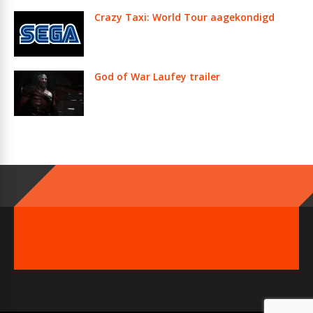
Crazy Taxi: World Tour aagekondigd
God of War Laufey trailer