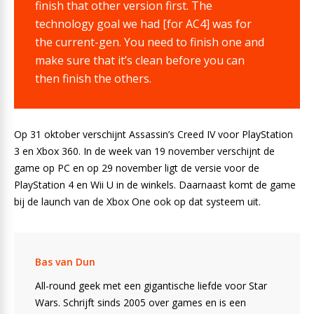
finish that other version first. The
technology goal we had [for AC4] was for
the current-gen. You need to finish one and
make sure that it’s clean before you can
then finish the others.
Op 31 oktober verschijnt Assassin’s Creed IV voor PlayStation
3 en Xbox 360. In de week van 19 november verschijnt de
game op PC en op 29 november ligt de versie voor de
PlayStation 4 en Wii U in de winkels. Daarnaast komt de game
bij de launch van de Xbox One ook op dat systeem uit.
Bas van Dun
All-round geek met een gigantische liefde voor Star
Wars. Schrijft sinds 2005 over games en is een