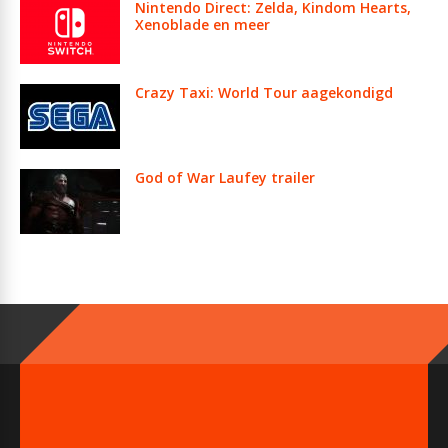
Nintendo Direct: Zelda, Kindom Hearts,
Xenoblade en meer
Crazy Taxi: World Tour aagekondigd
God of War Laufey trailer