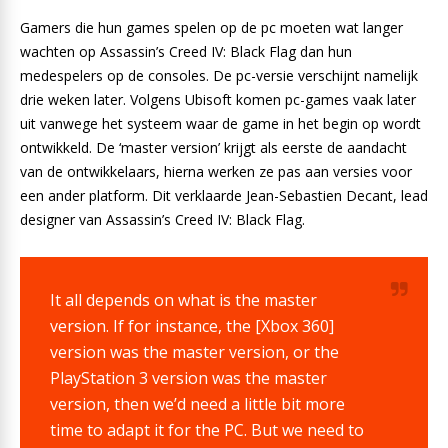
Gamers die hun games spelen op de pc moeten wat langer
wachten op Assassin’s Creed IV: Black Flag dan hun
medespelers op de consoles. De pc-versie verschijnt namelijk
drie weken later. Volgens Ubisoft komen pc-games vaak later
uit vanwege het systeem waar de game in het begin op wordt
ontwikkeld. De ‘master version’ krijgt als eerste de aandacht
van de ontwikkelaars, hierna werken ze pas aan versies voor
een ander platform. Dit verklaarde Jean-Sebastien Decant, lead
designer van Assassin’s Creed IV: Black Flag.
It all depends on what is the master
version. If for instance, the [Xbox 360]
version was the master version, or the
PlayStation 3 version was the master
version, then we’d need a little bit more
time to adapt it for the PC. But we need to