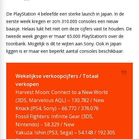
De PlayStation 4 beleefde een sterke launch in Japan. In de
eerste week kregen er zo’n 310.000 consoles een nieuw
baasje. Helaas lukt het niet om deze cijfers vast te houden. De
tweede week gingen er ‘maar’ 65.000 PlayStation’s over de
toonbank. Mogelijk is dit te wijten aan Sony. Ook in Japan
liggen is er maar een beperkt aantal consoles beschikbaar.
Wekelijkse verkoopcijfers / Totaal
verkopen
Harvest Moon: Connect to a New World
(3DS, Marvelous AQL) – 130.782 / New
Knack (PS4, Sony) – 66.772 / 376.076
Fossil Fighters: Infinite Gear (3DS,
Nintendo) – 58.329 / New
Yakuza: Ishin (PS3, Sega) – 54.148 / 192.305