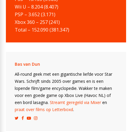
Wii U – 8.204 (8.407)
PSP – 3.652 (3.171)
Xbox 360 – 257 (241)
Total – 152.090 (381.347)
Bas van Dun
All-round geek met een gigantische liefde voor Star
Wars. Schrijft sinds 2005 over games en is een
lopende film/game encyclopedie. Wakker te maken
voor een goede game op Xbox Live (Havoc NL) of
een bord lasagna.
Streamt geregeld via Mixer
en
praat over films op Letterboxd
.