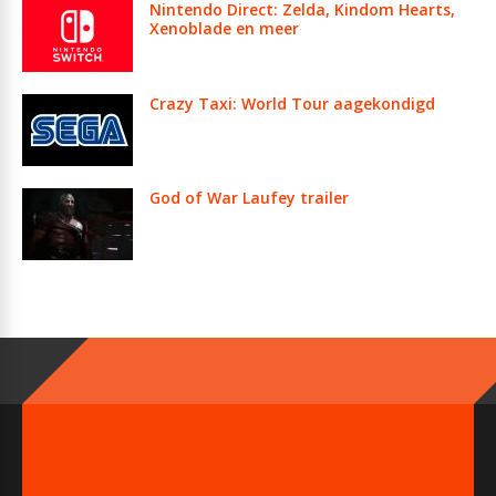
Nintendo Direct: Zelda, Kindom Hearts,
Xenoblade en meer
Crazy Taxi: World Tour aagekondigd
God of War Laufey trailer