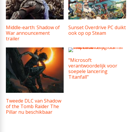
Middle-earth: Shadow of
Sunset Overdrive PC duikt
War announcement
ook op op Steam
trailer
"Microsoft
verantwoordelijk voor
soepele lancering
Titanfall"
Tweede DLC van Shadow
of the Tomb Raider The
Pillar nu beschikbaar