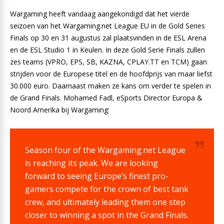
Wargaming heeft vandaag aangekondigd dat het vierde
seizoen van het Wargaming.net League EU in de Gold Series
Finals op 30 en 31 augustus zal plaatsvinden in de ESL Arena
en de ESL Studio 1 in Keulen. In deze Gold Serie Finals zullen
zes teams (VPRO, EPS, SB, KAZNA, CPLAY.TT en TCM) gaan
strijden voor de Europese titel en de hoofdprijs van maar liefst
30.000 euro. Daarnaast maken ze kans om verder te spelen in
de Grand Finals. Mohamed Fadl, eSports Director Europa &
Noord Amerika bij Wargaming:
Season four of the Wargaming.net League
is reaching its peak. We are looking
forward to seeing Europe’s finest pro-
gamers compete for the crown of best tank
crew, and ultimately leading them one step
closer to winning a spot in the Grand Finals.