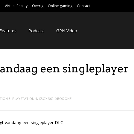
e
Virtual Reality
Overig
Online gaming
Contact
Features
Podcast
GPN Video
andaag een singleplayer
TION 3
,
PLAYSTATION 4
,
XBOX 360
,
XBOX ONE