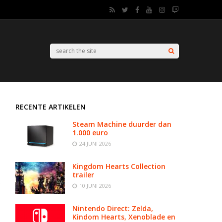
RECENTE ARTIKELEN
Steam Machine duurder dan
1.000 euro
24 JUNI 2026
Kingdom Hearts Collection
trailer
10 JUNI 2026
Nintendo Direct: Zelda,
Kindom Hearts, Xenoblade en