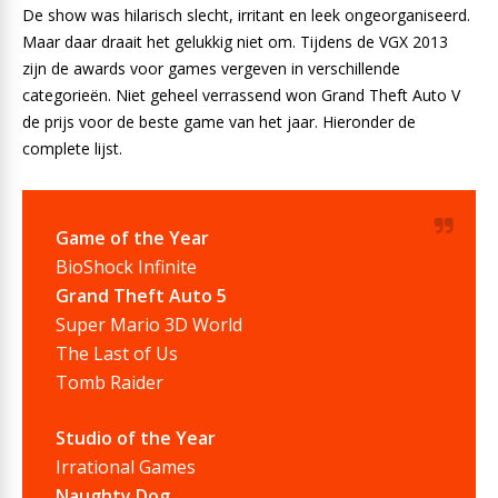
De show was hilarisch slecht, irritant en leek ongeorganiseerd.
Maar daar draait het gelukkig niet om. Tijdens de VGX 2013
zijn de awards voor games vergeven in verschillende
categorieën. Niet geheel verrassend won Grand Theft Auto V
de prijs voor de beste game van het jaar. Hieronder de
complete lijst.
Game of the Year
BioShock Infinite
Grand Theft Auto 5
Super Mario 3D World
The Last of Us
Tomb Raider
Studio of the Year
Irrational Games
Naughty Dog