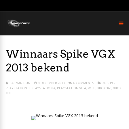
Winnaars Spike VGX
2013 bekend
BAS VAN DUN
8 DECEMBER 2013
6 COMMENTS
3DS
,
PC
,
PLAYSTATION 3
,
PLAYSTATION 4
,
PLAYSTATION VITA
,
WII U
,
XBOX 360
,
XBOX
ONE