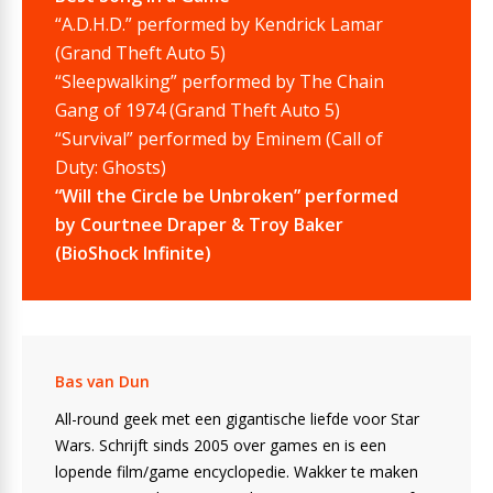
“A.D.H.D.” performed by Kendrick Lamar
(Grand Theft Auto 5)
“Sleepwalking” performed by The Chain
Gang of 1974 (Grand Theft Auto 5)
“Survival” performed by Eminem (Call of
Duty: Ghosts)
“Will the Circle be Unbroken” performed
by Courtnee Draper & Troy Baker
(BioShock Infinite)
Bas van Dun
All-round geek met een gigantische liefde voor Star
Wars. Schrijft sinds 2005 over games en is een
lopende film/game encyclopedie. Wakker te maken