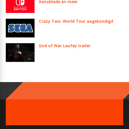
Xenoblade en meer
Crazy Taxi: World Tour aagekondigd
God of War Laufey trailer