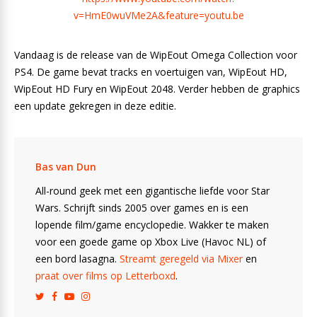
v=HmE0wuVMe2A&feature=youtu.be
Vandaag is de release van de WipEout Omega Collection voor
PS4. De game bevat tracks en voertuigen van, WipEout HD,
WipEout HD Fury en WipEout 2048. Verder hebben de graphics
een update gekregen in deze editie.
Bas van Dun
All-round geek met een gigantische liefde voor Star
Wars. Schrijft sinds 2005 over games en is een
lopende film/game encyclopedie. Wakker te maken
voor een goede game op Xbox Live (Havoc NL) of
een bord lasagna.
Streamt geregeld via Mixer
en
praat over films op Letterboxd
.