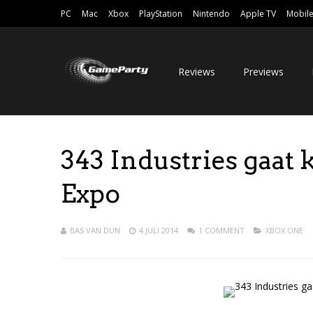
PC
Mac
Xbox
PlayStation
Nintendo
Apple TV
Mobil
Reviews
Previews
343 Industries gaat 
Expo
BAS VAN DUN
4 JULI 2014
1 COMMENT
XBOX ONE