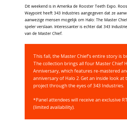
Dit weekend is in Amerika de Rooster Teeth Expo. Roost
Waypoint heeft 343 Industries aangegeven dat ze aanwez
aanwezige mensen mogelijk om Halo: The Master Chief C
speler verslaan. Interessanter is echter dat 343 Indu
van de Master Chief.
This fall, the Master Chief’s entire story is
The collection brings all four Master Chief 
Anniversary, which features re-mastered an
anniversary of Halo 2. Get an inside look at
project through the eyes of 343 Industries.
*Panel attendees will receive an exclusive R
(limited availability).