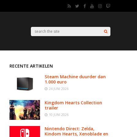
RECENTE ARTIKELEN
Steam Machine duurder dan
1.000 euro
24 JUNI 2026
Kingdom Hearts Collection
trailer
10 JUNI 2026
Nintendo Direct: Zelda,
Kindom Hearts, Xenoblade en