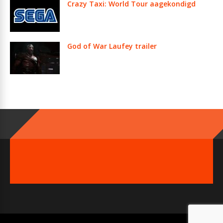
Crazy Taxi: World Tour aagekondigd
God of War Laufey trailer