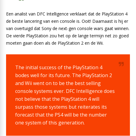
Een analist van DFC Intelligence verklaart dat de PlayStation 4
de beste lancering van een console is. Ooit! Daarnaast is hij er
van overtuigd dat Sony de next-gen console wars gaat winnen.
De vierde PlayStation zou het op de lange termijn net zo goed
moeten gaan doen als de PlayStation 2 en de Wii.
The initial success of the PlayStation 4
bodes well for its future. The PlayStation 2
and Wii went on to be the best selling
console systems ever. DFC Intelligence does
not believe that the PlayStation 4 will
surpass those systems but reiterates its
forecast that the PS4 will be the number
one system of this generation.