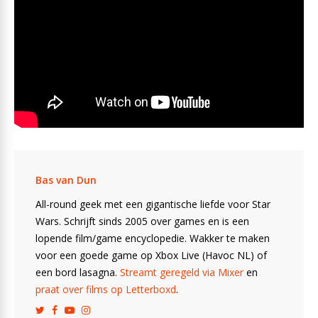
Bas van Dun
All-round geek met een gigantische liefde voor Star
Wars. Schrijft sinds 2005 over games en is een
lopende film/game encyclopedie. Wakker te maken
voor een goede game op Xbox Live (Havoc NL) of
een bord lasagna.
Streamt geregeld via Mixer
en
praat over films op Letterboxd
.