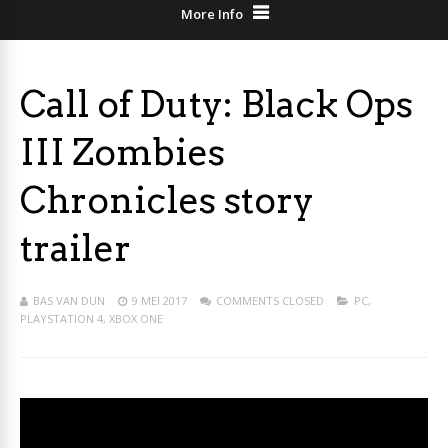
More Info
Call of Duty: Black Ops
III Zombies
Chronicles story
trailer
BAS VAN DUN
9 MEI 2017
COMMENTS CLOSED
PC
,
PLAYSTATION 4
,
XBOX ONE