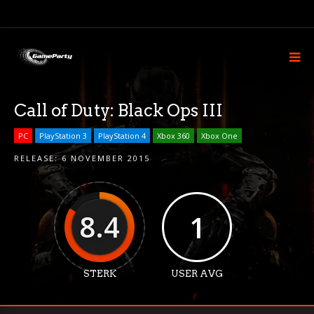
Call of Duty: Black Ops III
PC
PlayStation 3
PlayStation 4
Xbox 360
Xbox One
RELEASE:
6 NOVEMBER 2015
8.4
1
STERK
USER AVG