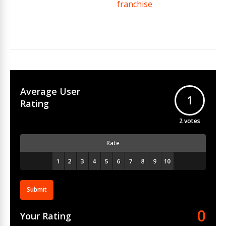
franchise
Average User
1
Rating
2
votes
Rate
Submit
0
Your Rating